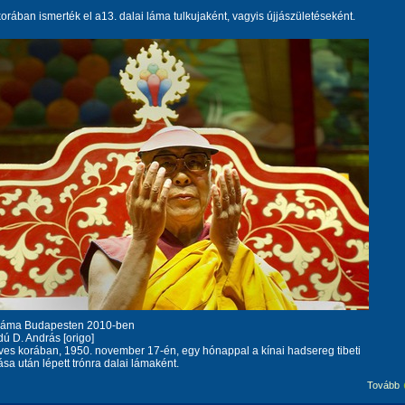
orában ismerték el a13. dalai láma tulkujaként, vagyis újjászületéseként.
Láma Budapesten 2010-ben
dú D. András [origo]
ves korában, 1950. november 17-én, egy hónappal a kínai hadsereg tibeti
sa után lépett trónra dalai lámaként.
Tovább