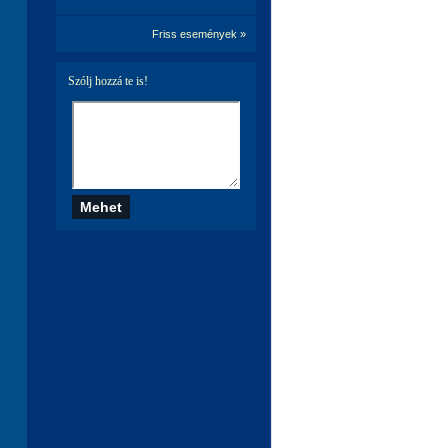
Friss események »
Szólj hozzá te is!