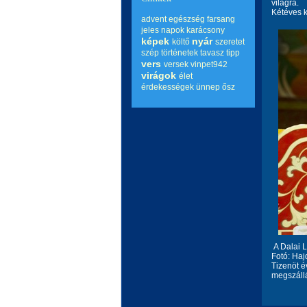
világra.
Kétéves k
advent
egészség
farsang
jeles napok
karácsony
képek
nyár
költő
szeretet
szép történetek
tavasz
tipp
vers
versek
vinpet942
virágok
élet
érdekességek
ünnep
ősz
A Dalai 
Fotó: Haj
Tizenöt é
megszállá