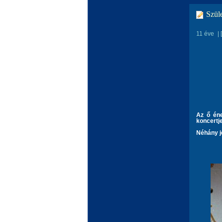
Szüle
11 éve
|
Az ő éne
koncertj
Néhány j