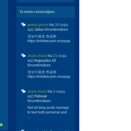
Ez történt a közösségben:
getout getout
írta
20 órája
a(z)
Július
fórumtémában:
정보이용료 현금화
https://infofeecash.nicepage...
zhard zhard
írta
21 órája
a(z)
Augusztus 20
fórumtémában:
정보이용료 현금화
https://infofeecash.nicepage...
zhard zhard
írta
3 napja
a(z)
Február
fórumtémában:
Not all blog posts manage
to feel both personal and
...