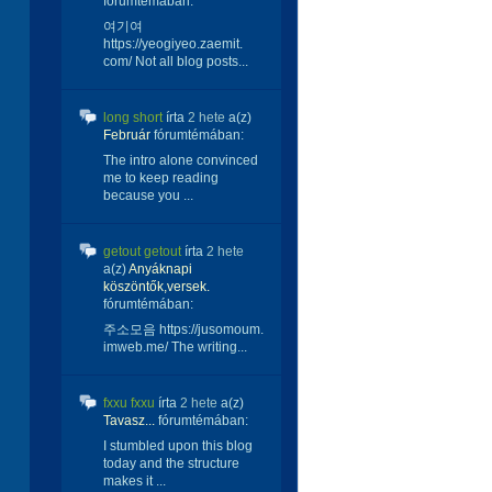
fórumtémában:
여기여
https://yeogiyeo.zaemit.
com/ Not all blog posts...
long short
írta
2 hete
a(z)
Február
fórumtémában:
The intro alone convinced
me to keep reading
because you ...
getout getout
írta
2 hete
a(z)
Anyáknapi
köszöntők,versek.
fórumtémában:
주소모음 https://jusomoum.
imweb.me/ The writing...
fxxu fxxu
írta
2 hete
a(z)
Tavasz...
fórumtémában:
I stumbled upon this blog
today and the structure
makes it ...