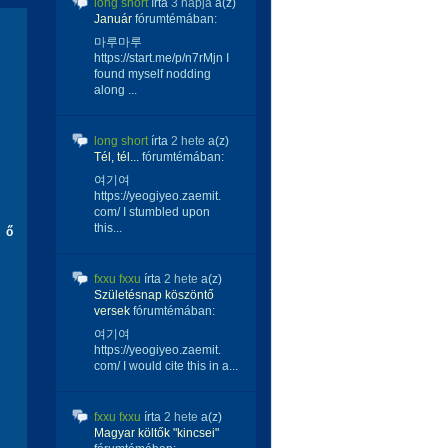
long short
írta
3 napja
a(z)
Január
fórumtémában:
마루마루
https://start.me/p/n7rMjn I
found myself nodding
along ...
long short
írta
2 hete
a(z)
Tél, tél...
fórumtémában:
여기여
https://yeogiyeo.zaemit.
com/ I stumbled upon
this...
z ő
fxxu fxxu
írta
2 hete
a(z)
Születésnap köszöntő
versek
fórumtémában:
여기여
https://yeogiyeo.zaemit.
com/ I would cite this in a...
fxxu fxxu
írta
2 hete
a(z)
Magyar költők "kincsei"