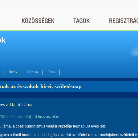
ok
Hírek
Fórum
Friss
nak az évszakok hírei, születésnap
ves a Dalai Láma
[Törölt felhasználó]
|
0 hozzászólás
ai láma, a tibeti buddhizmus vallási vezetője tegnap 80 éves lett.
yaco a tibeti buddhizmus felfogása szerint az elődei reinkarnációjaként született e