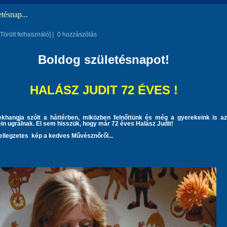
tésnap...
[Törölt felhasználó]
|
0 hozzászólás
Boldog születésnapot!
HALÁSZ JUDIT 72 ÉVES !
khangja szólt a háttérben, miközben felnőttünk és még a gyerekeink is a
ein ugrálnak. El sem hisszük, hogy már 72 éves Halász Judit!
ellegzetes kép a kedves Művésznőről...