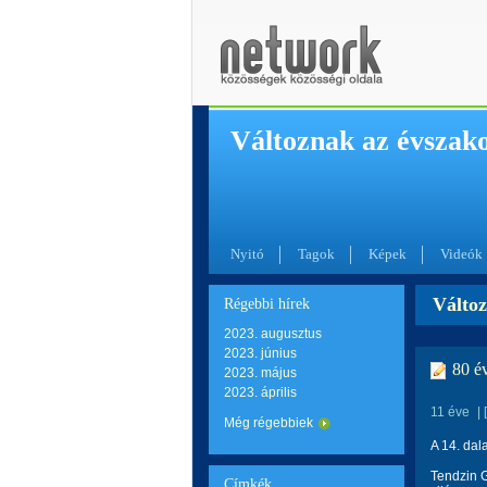
Változnak az évszak
Nyitó
Tagok
Képek
Videók
Változ
Régebbi hírek
2023. augusztus
2023. június
80 é
2023. május
2023. április
11 éve
|
Még régebbiek
A 14. dal
Tendzin G
Címkék