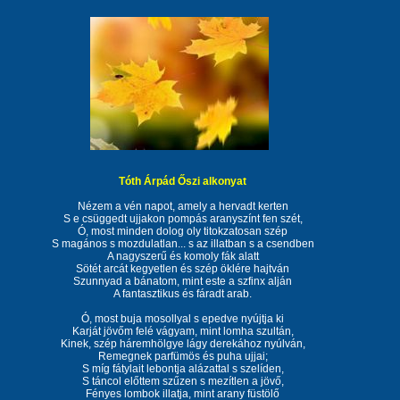
Tóth Árpád Őszi alkonyat
Nézem a vén napot, amely a hervadt kerten
S e csüggedt ujjakon pompás aranyszínt fen szét,
Ó, most minden dolog oly titokzatosan szép
S magános s mozdulatlan... s az illatban s a csendben
A nagyszerű és komoly fák alatt
Sötét arcát kegyetlen és szép öklére hajtván
Szunnyad a bánatom, mint este a szfinx alján
A fantasztikus és fáradt arab.
Ó, most buja mosollyal s epedve nyújtja ki
Karját jövőm felé vágyam, mint lomha szultán,
Kinek, szép háremhölgye lágy derekához nyúlván,
Remegnek parfümös és puha ujjai;
S míg fátylait lebontja alázattal s szelíden,
S táncol előttem szűzen s mezítlen a jövő,
Fényes lombok illatja, mint arany füstölő