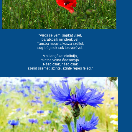
"Piros selyem, sapkát visel,
barátkozik mindenkivel.
Táncba megy a kósza széllel,
súg-búg sok-sok testvérével.
A pillangókat elaltatja,
mintha volna édesanyja.
Nézd csak, nézd csak
szelíd szemét, szinte, szinte repes feléd."