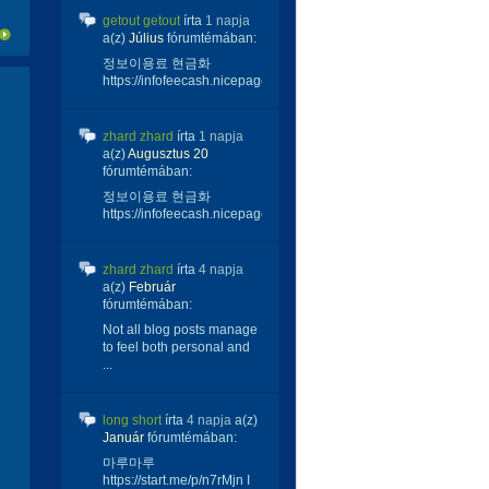
getout getout
írta
1 napja
a(z)
Július
fórumtémában:
정보이용료 현금화
https://infofeecash.nicepage...
zhard zhard
írta
1 napja
a(z)
Augusztus 20
fórumtémában:
정보이용료 현금화
https://infofeecash.nicepage...
zhard zhard
írta
4 napja
a(z)
Február
fórumtémában:
Not all blog posts manage
to feel both personal and
...
long short
írta
4 napja
a(z)
Január
fórumtémában:
마루마루
https://start.me/p/n7rMjn I