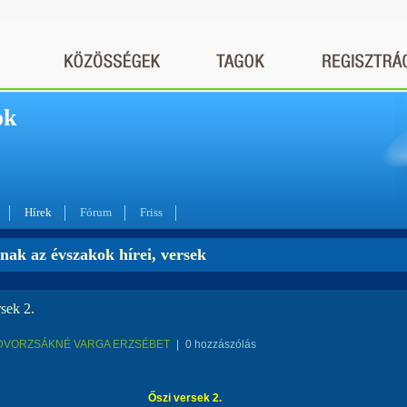
ok
Hírek
Fórum
Friss
nak az évszakok hírei, versek
sek 2.
DVORZSÁKNÉ VARGA ERZSÉBET
|
0 hozzászólás
Őszi versek 2.