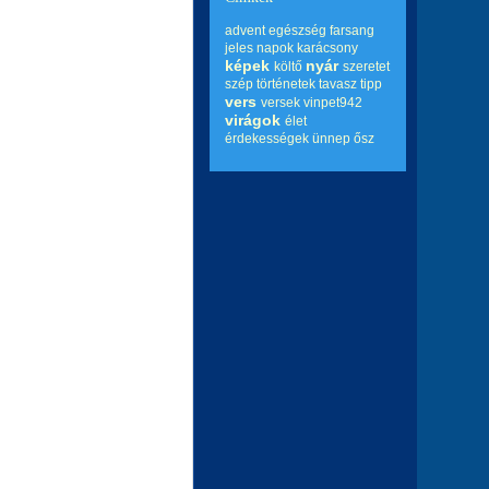
advent
egészség
farsang
jeles napok
karácsony
képek
nyár
költő
szeretet
szép történetek
tavasz
tipp
vers
versek
vinpet942
virágok
élet
érdekességek
ünnep
ősz