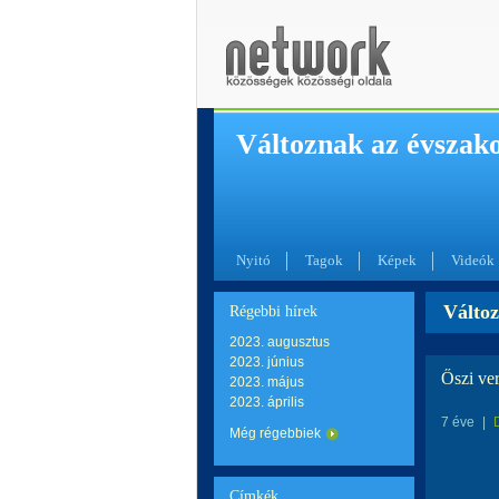
Változnak az évszak
Nyitó
Tagok
Képek
Videók
Változ
Régebbi hírek
2023. augusztus
2023. június
Őszi ver
2023. május
2023. április
7 éve
|
Még régebbiek
Címkék