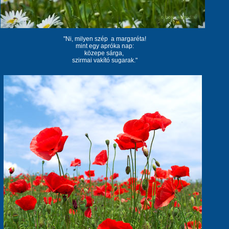
"Ni, milyen szép a margaréta!
mint egy apróka nap:
közepe sárga,
szirmai vakító sugarak."