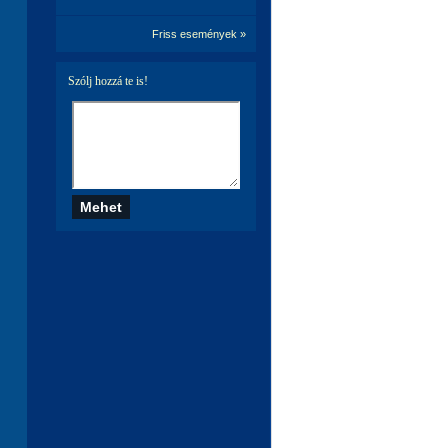
Friss események »
Szólj hozzá te is!