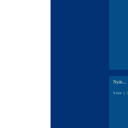
Nyár....
9 éve
|