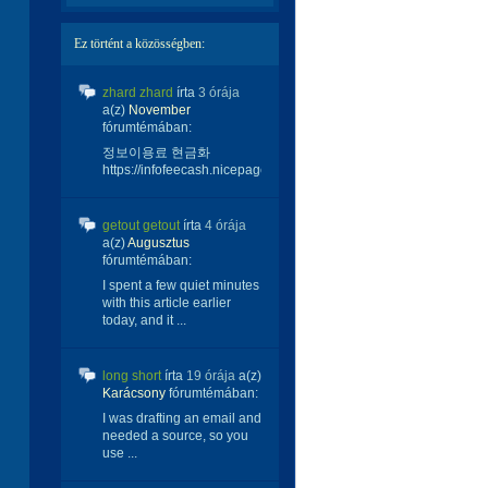
Ez történt a közösségben:
zhard zhard
írta
3 órája
a(z)
November
fórumtémában:
정보이용료 현금화
https://infofeecash.nicepage...
getout getout
írta
4 órája
a(z)
Augusztus
fórumtémában:
I spent a few quiet minutes
with this article earlier
today, and it ...
long short
írta
19 órája
a(z)
Karácsony
fórumtémában:
I was drafting an email and
needed a source, so you
use ...