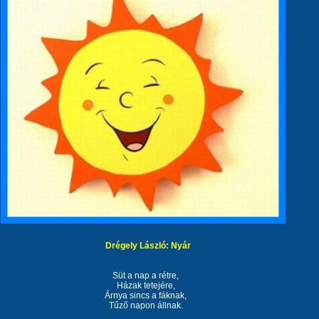
Drégely László: Nyár
Süt a nap a rétre,
Házak tetejére,
Árnya sincs a fáknak,
Tűző napon állnak.