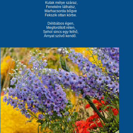
Kutak mélye száraz,
Fenekére láthatsz,
Marhacsorda bőgve
Fekszik ottan körbe.
Délibábos égen,
Megfordított réten,
Sehol sincs egy felhő,
Árnyat szövő kendő.