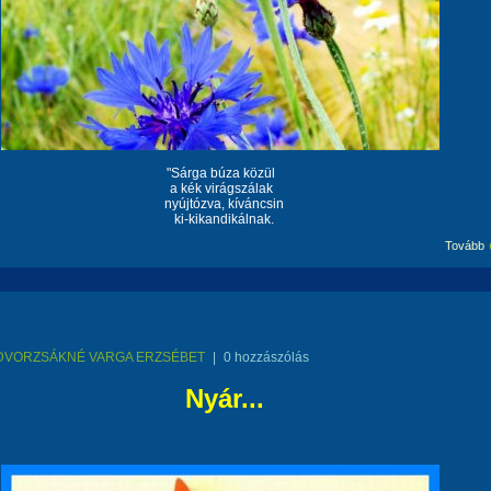
"Sárga búza közül
a kék virágszálak
nyújtózva, kíváncsin
ki-kikandikálnak.
Tovább
DVORZSÁKNÉ VARGA ERZSÉBET
|
0 hozzászólás
Nyár...