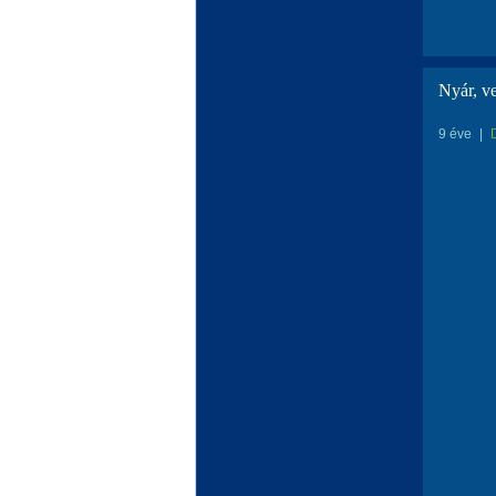
Nyár, ve
9 éve
|