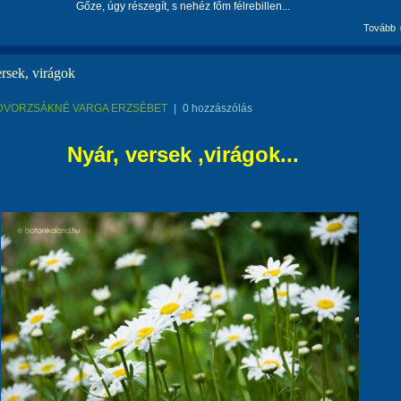
Gőze, úgy részegít, s nehéz főm félrebillen...
Tovább
rsek, virágok
DVORZSÁKNÉ VARGA ERZSÉBET
|
0 hozzászólás
Nyár, versek ,virágok...