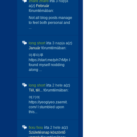
zhard zhard
írta
3 napja
a(z)
Február
fórumtémában:
Not all blog posts manage
to feel both personal and
...
long short
írta
3 napja
a(z)
Január
fórumtémában:
마루마루
https://start.me/p/n7rMjn I
found myself nodding
along ...
long short
írta
2 hete
a(z)
Tél, tél...
fórumtémában:
여기여
https://yeogiyeo.zaemit.
com/ I stumbled upon
this...
fxxu fxxu
írta
2 hete
a(z)
Születésnap köszöntő