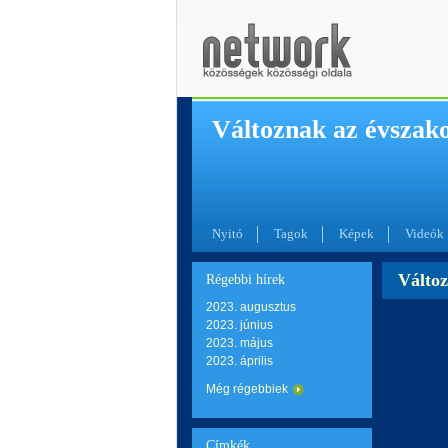
Változnak az évszak
Nyitó
Tagok
Képek
Videók
Változ
Régebbi hírek
2023. augusztus
2023. június
2023. május
2023. április
Még régebbiek
Címkék