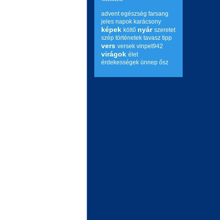
advent
egészség
farsang
jeles napok
karácsony
képek
nyár
költő
szeretet
szép történetek
tavasz
tipp
vers
versek
vinpet942
virágok
élet
érdekességek
ünnep
ősz