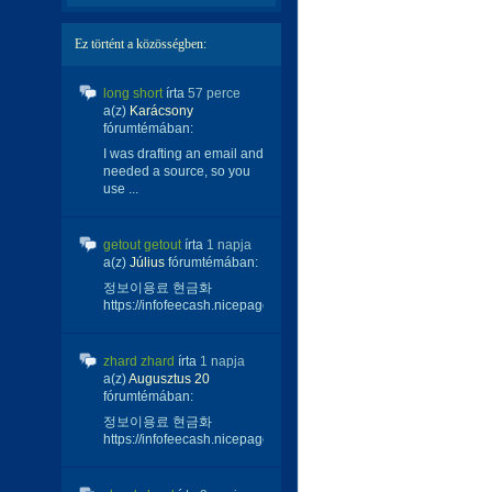
Ez történt a közösségben:
long short
írta
57 perce
a(z)
Karácsony
fórumtémában:
I was drafting an email and
needed a source, so you
use ...
getout getout
írta
1 napja
a(z)
Július
fórumtémában:
정보이용료 현금화
https://infofeecash.nicepage...
zhard zhard
írta
1 napja
a(z)
Augusztus 20
fórumtémában:
정보이용료 현금화
https://infofeecash.nicepage...