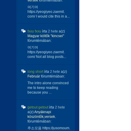
versek
fórumtémában:
여기여
https://yeogiyeo.zaemit.
com/ I would cite this in a...
fxxu fxxu
írta
2 hete
a(z)
Magyar költők "kincsei"
fórumtémában:
여기여
https://yeogiyeo.zaemit.
com/ Not all blog posts...
long short
írta
2 hete
a(z)
Február
fórumtémában:
The intro alone convinced
me to keep reading
because you ...
getout getout
írta
2 hete
a(z)
Anyáknapi
köszöntők,versek.
fórumtémában:
주소모음 https://jusomoum.