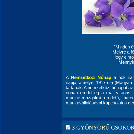
"Minden é
Melyre a f
Hogy elmondhassá
Mennyir
A
Nemzetközi Nőnap
a nők irán
napja, amelyet 1917 óta (Magyaro
tartanak. A nemzetközi nőnapot az
nőnap eredetileg a mai virágo
munkásmozgalmi eredetű, harc
munkavállalásával kapcsolatos dem
3 GYÖNYÖRŰ CSOKOR