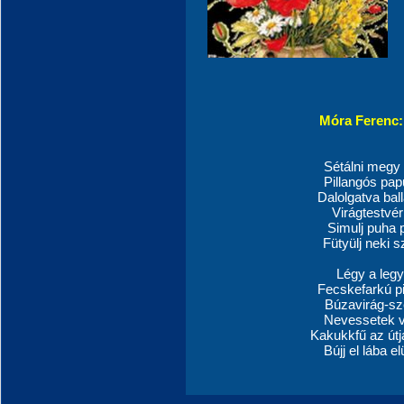
Móra Ferenc: 
Sétálni megy
Pillangós pap
Dalolgatva ba
Virágtestvér
Simulj puha p
Fütyülj neki s
Légy a legy
Fecskefarkú pil
Búzavirág-sz
Nevessetek v
Kakukkfű az útjá
Bújj el lába e