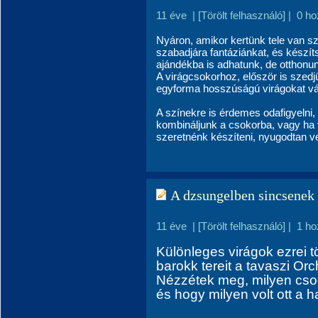
11 éve
|
[Törölt felhasználó]
|
0 ho
Nyáron, amikor kertünk tele van sz
szabadjára fantáziánkat, és készí
ajándékba is adhatunk, de otthonun
A virágcsokorhoz, először is szedjü
egyforma hosszúságú virágokat v
A színekre is érdemes odafigyelni
kombináljunk a csokorba, vagy ha 
szeretnénk készíteni, nyugodtan v
A dzsungelben sincsenek 
11 éve
|
[Törölt felhasználó]
|
1 ho
Különleges virágok ezrei 
barokk tereit a tavaszi Orc
Nézzétek meg, milyen cso
és hogy milyen volt ott a h