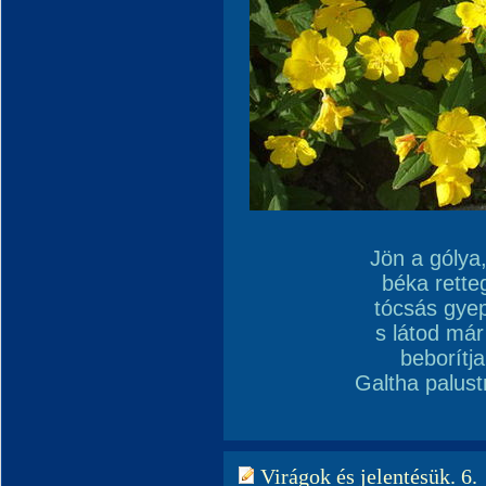
Jön a gólya
béka rette
tócsás gyep
s látod már
beborítja
Galtha palust
Virágok és jelentésük. 6.