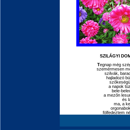
SZILÁGYI DO
T
egnap még szég
szemérmesen mos
szilvák, bara
hajladozó búz
szőkeségük
a napok tü
bele-bele
a mezőn lesuny
és l
ma, a ke
orgonabok
fölfedeztem né