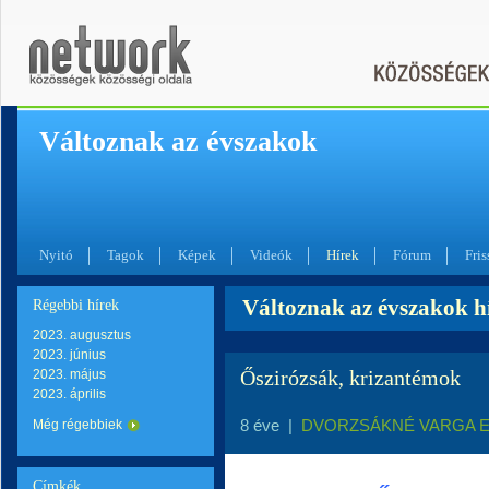
Változnak az évszakok
Nyitó
Tagok
Képek
Videók
Hírek
Fórum
Fris
Változnak az évszakok hí
Régebbi hírek
2023. augusztus
2023. június
Őszirózsák, krizantémok
2023. május
2023. április
8 éve
|
DVORZSÁKNÉ VARGA 
Még régebbiek
Címkék