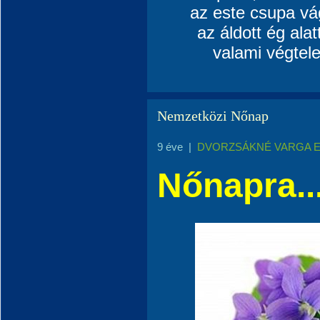
az este csupa vágy
az áldott ég alat
valami végtel
Nemzetközi Nőnap
9 éve
|
DVORZSÁKNÉ VARGA 
Nőnapra..