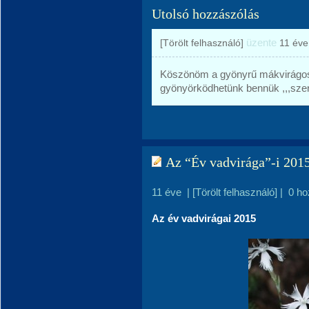
Utolsó hozzászólás
üzente
[Törölt felhasználó]
11 éve
Köszönöm a gyönyrű mákvirágos t
gyönyörködhetünk bennük ,,,szer
Az “Év vadvirága”-i 2015
11 éve
|
[Törölt felhasználó]
|
0 ho
Az év vadvirágai 2015