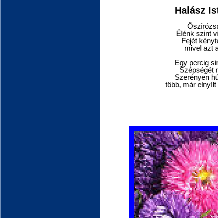
Halász Is
Őszirózsa
Élénk szint 
Fejét kényte
mivel azt a
Egy percig si
Szépségét mé
Szerényen hú
több, már elnyí