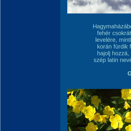
Hagymaházából
fehér csokrá
levelére, mint
korán fürdik 
hajolj hozzá
szép latin nev
G