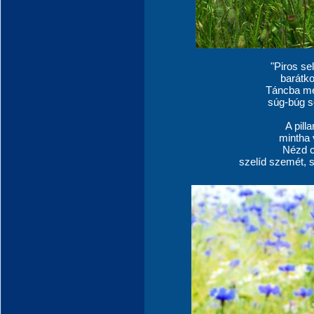
"Piros se
barátko
Táncba me
súg-búg s
A pilla
mintha 
Nézd c
szelíd szemét, s