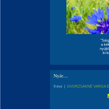
"Sár
a ké
nyújt
ki-k
Nyár....
9 éve
|
DVORZSÁKNÉ VARGA 