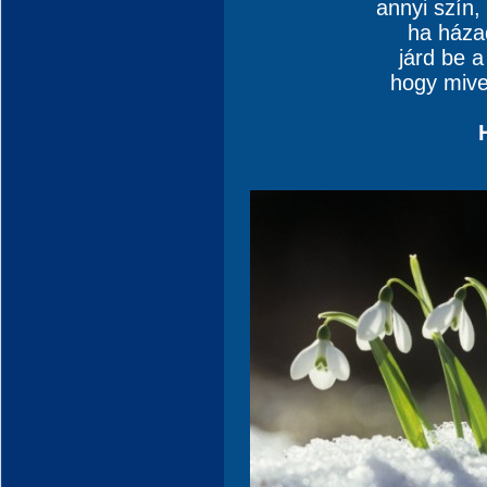
annyi szín,
ha háza
járd be 
hogy mive