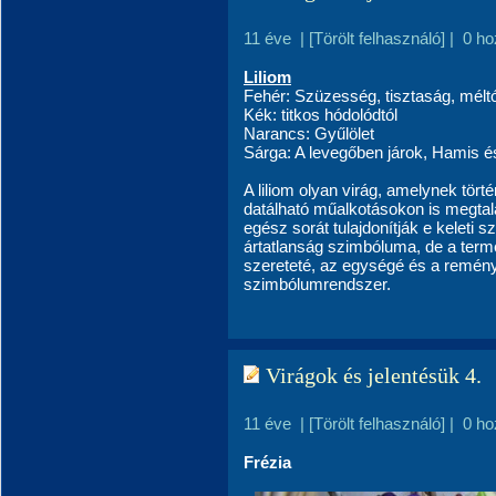
11 éve
|
[Törölt felhasználó]
|
0 ho
Liliom
Fehér: Szüzesség, tisztaság, méltós
Kék: titkos hódolódtól
Narancs: Gyűlölet
Sárga: A levegőben járok, Hamis é
A liliom olyan virág, amelynek tört
datálható műalkotásokon is megtal
egész sorát tulajdonítják e keleti 
ártatlanság szimbóluma, de a term
szereteté, az egységé és a reményé
szimbólumrendszer.
Virágok és jelentésük 4.
11 éve
|
[Törölt felhasználó]
|
0 ho
Frézi
a