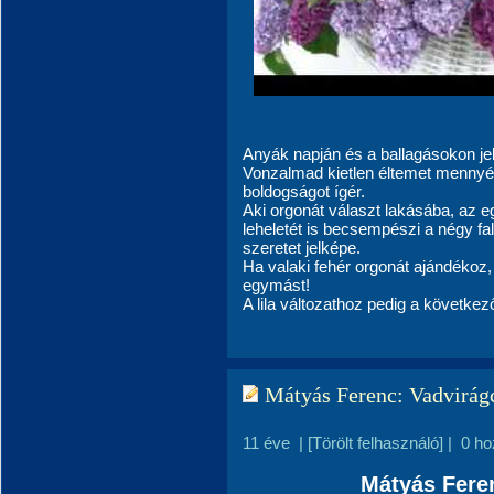
Anyák napján és a ballagásokon je
Vonzalmad kietlen éltemet mennyé 
boldogságot ígér.
Aki orgonát választ lakásába, az e
leheletét is becsempészi a négy fal
szeretet jelképe.
Ha valaki fehér orgonát ajándékoz
egymást!
A lila változathoz pedig a követke
Mátyás Ferenc: Vadvirág
11 éve
|
[Törölt felhasználó]
|
0 ho
Mátyás Fere