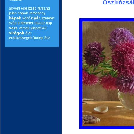
Őszirózsák
advent
egészség
farsang
jeles napok
karácsony
képek
nyár
költő
szeretet
szép történetek
tavasz
tipp
vers
versek
vinpet942
virágok
élet
érdekességek
ünnep
ősz