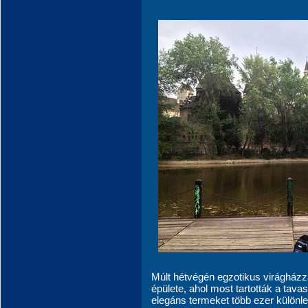
Múlt hétvégén egzotikus virágházz
épülete, ahol most tartották a tava
elegáns termeket több ezer különle