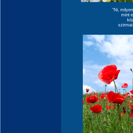
"Ni, milye
mint 
kö
szirmai