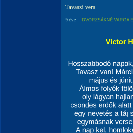
Tavaszi vers
9 éve
|
DVORZSÁKNÉ VARGA 
Victor 
Hosszabbodó napok, 
Tavasz van! Márciu
május és júni
Álmos folyók fölö
oly lágyan hajla
csöndes erdők alat
egy-nevetés a táj s
egymásnak versek
A nap kel, homloká