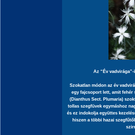
Az “Év vadvirága”-i
Szokatlan módon az év vadvir
egy fajcsoport lett, amit fehé
(Dianthus Sect. Plumaria) szok
tollas szegfüvek egymáshoz nag
és ez indokolja együttes kezelés
hiszen a többi hazai szegfűtől
szir