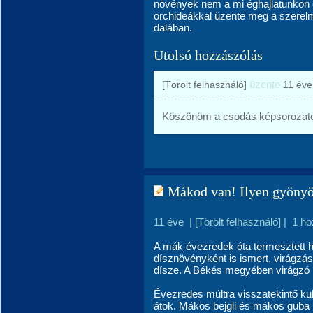
növények nem a mi éghajlatunkon 
orchideákkal üzente meg a szerelmé
dalában.
Utolsó hozzászólás
üzente
[Törölt felhasználó]
11 éve
Köszönöm a csodás képsorozatot 
Mákod van! Ilyen gyöny
11 éve
|
[Törölt felhasználó]
|
1 ho
A mák évezredek óta termesztett 
dísznövényként is ismert, virágzás
dísze. A Békés megyében virágzó 
Évezredes múltra visszatekintő ku
átok. Mákos bejgli és mákos guba 