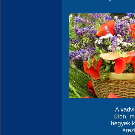
A vadv
úton, m
hegyek kö
érezh