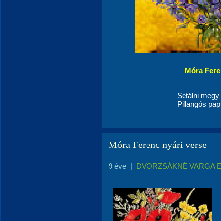
Móra F
Sétálni megy
Pillangós pap
Móra Ferenc nyári verse
9 éve
|
DVORZSÁKNÉ VARGA 