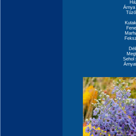
Ház
Árnya 
Tűző
Kutak
Fene
Marh
Feksz
Dél
Megf
Sehol 
Árnya