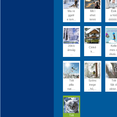
Ma re
Mit l
Esik
ggelr
ehet
a hó
e ism...
tenni
óóóóó.
Jókív
Kelle
Cinké
ánság
mes 
k...
...
élutá..
Téli
Szénc
Téli
pilla
inege
fák d
nat.....
, hó,...
oktor..
Téli