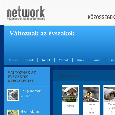
Változnak az évszakok
Nyitó
Tagok
Képek
Videók
Hírek
Fórum
Fris
VÁLTOZNAK AZ
Téli pillanatok
ÉVSZAKOK
KÉPGALÉRIÁI
Téli pillanatok
43 kép
Januá
Madá
Kérés
ri ci
száll
.
Gyermeknap
nege
ó