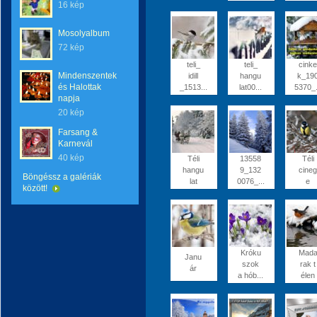
16 kép
Mosolyalbum
72 kép
teli_
teli_
cinke
Mindenszentek
idill
hangu
k_19
és Halottak
_1513...
lat00...
5370_.
napja
20 kép
Farsang &
Karnevál
40 kép
Téli
13558
Téli
hangu
9_132
cineg
Böngéssz a galériák
lat
0076_...
e
között!
Króku
Mad
Janu
szok
rak t
ár
a hób...
élen