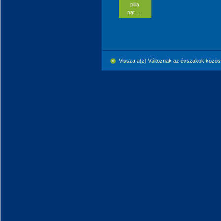
pilla
nat.....
Vissza a(z) Változnak az évszakok közö