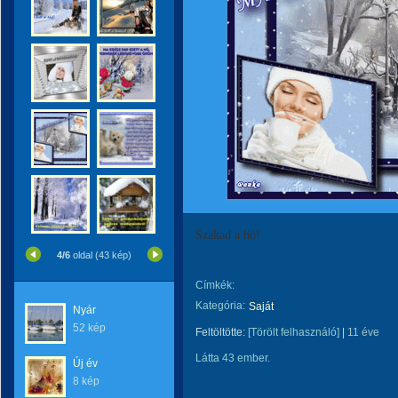
Szakad a hó!
4/6
oldal (43 kép)
Címkék:
Kategória:
Saját
Nyár
52 kép
Feltöltötte:
[Törölt felhasználó]
|
11 éve
Látta 43 ember.
Új év
8 kép