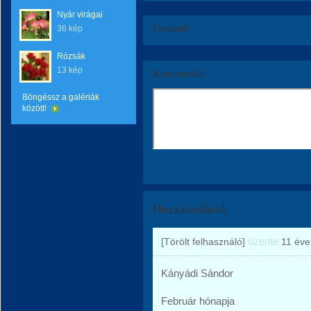
Nyár virágai
36 kép
Értékeld!
Rózsák
13 kép
Kommentáld!
Böngéssz a galériák
között!
Hozzászólások
üzente
[Törölt felhasználó]
11 éve
Kányádi Sándor
Február hónapja