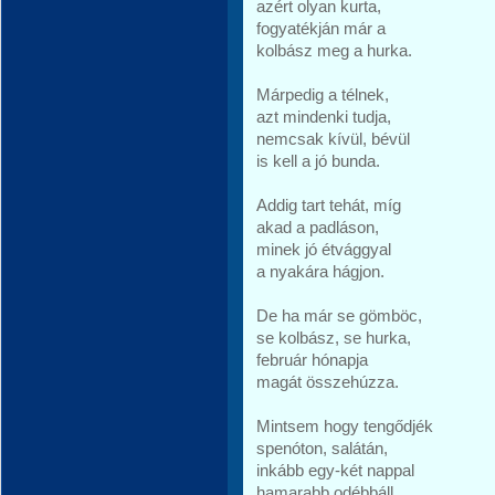
azért olyan kurta,
fogyatékján már a
kolbász meg a hurka.
Márpedig a télnek,
azt mindenki tudja,
nemcsak kívül, bévül
is kell a jó bunda.
Addig tart tehát, míg
akad a padláson,
minek jó étvággyal
a nyakára hágjon.
De ha már se gömböc,
se kolbász, se hurka,
február hónapja
magát összehúzza.
Mintsem hogy tengődjék
spenóton, salátán,
inkább egy-két nappal
hamarabb odébbáll.