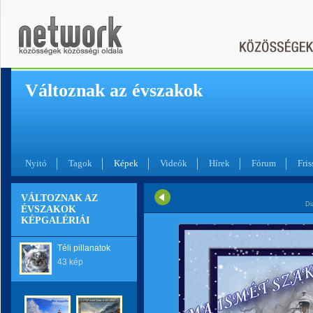
Változnak az évszakok
Nyitó
Tagok
Képek
Videók
Hírek
Fórum
Fris
VÁLTOZNAK AZ
Di
ÉVSZAKOK
KÉPGALÉRIÁI
Téli pillanatok
43 kép