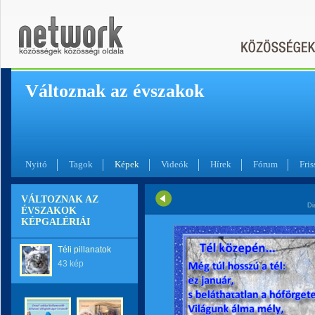
Változnak az évszakok
Nyitó
Tagok
Képek
Videók
Hírek
Fórum
Fris
VÁLTOZNAK AZ
Di
ÉVSZAKOK
KÉPGALÉRIÁI
Téli pillanatok
43 kép