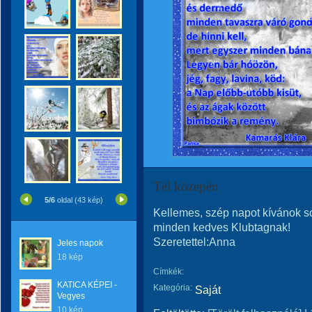
Tél közepén
5/6
oldal (43 kép)
Kellemes, szép napot kívánok so
minden kedves Klubtagnak!
Szeretettel:Anna
Jeles napok
18 kép
Címkék:
KATICA KÉPEI -
Kategória:
Saját
Vegyes
10 kép