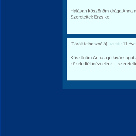
Hálásan köszönöm drága Anna a 
Szeretettel: Erzsike.
üzente
[Törölt felhasználó]
11 éve
Köszönöm Anna a jó kivánságot a
közeledtét idézi elénk ...szeretette