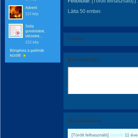
Feltöltötte:
[Törölt felhasználó]
|
Advent
Látta 50 ember.
115 kép
Szép
gondolatok,
idézetek...
Értékeld!
152 kép
Böngéssz a galériák
között!
Kommentáld!
Hozzászólások
üzente
[Törölt felhasználó]
11 éve