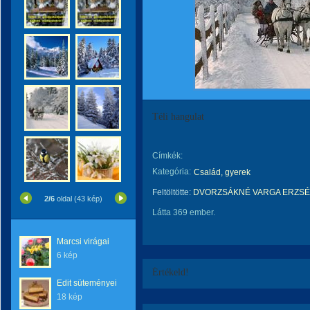
Téli hangulat
Címkék:
Kategória:
Család, gyerek
Feltöltötte:
DVORZSÁKNÉ VARGA ERZSÉ
2/6
oldal (43 kép)
Látta 369 ember.
Marcsi virágai
6 kép
Értékeld!
Edit süteményei
18 kép