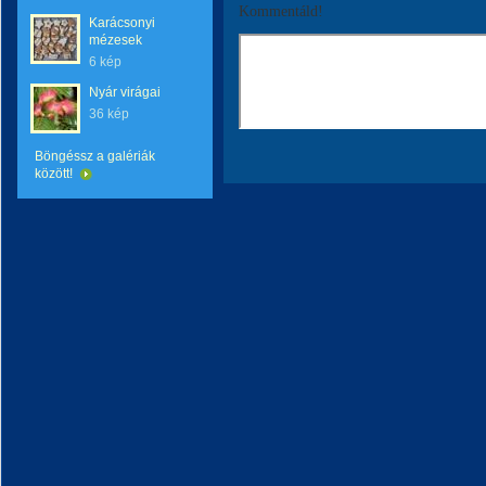
Kommentáld!
Karácsonyi
mézesek
6 kép
Nyár virágai
36 kép
Böngéssz a galériák
között!