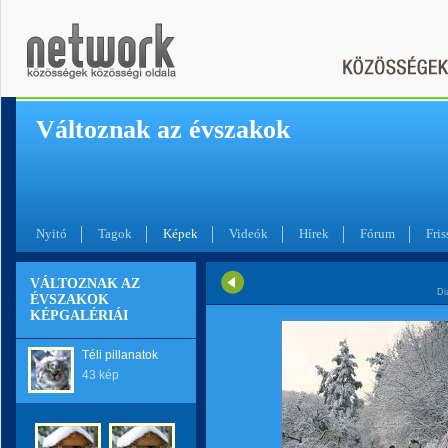
Változnak az évszakok
Nyitó
Tagok
Képek
Videók
Hírek
Fórum
Fris
VÁLTOZNAK AZ
Di
ÉVSZAKOK
KÉPGALÉRIÁI
Téli pillanatok
43 kép