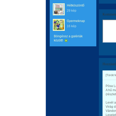
Hétköszöntő
29 kép
Komment
Gyermeknap
16 kép
Böngéssz a galériák
között!
Hozzászó
[Törölt 
Pósa L
A hű m
(részlet
Levél a
Virág d
Vándor
Levelet