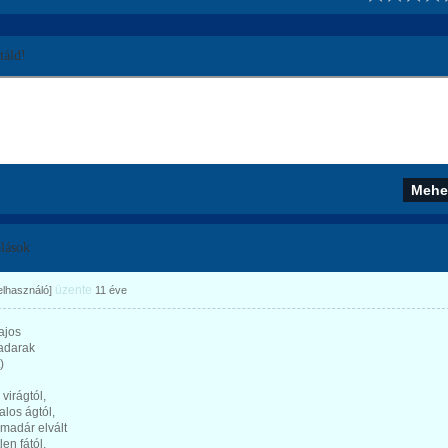
áld!
lások
üzente
felhasználó]
11 éve
ajos
adarak
)
 virágtól,
alos ágtól,
madár elvált
len fától,