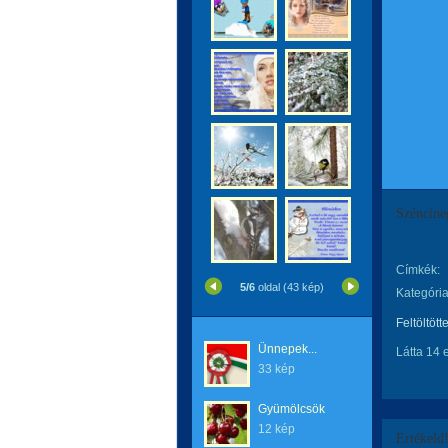
Széncine
Címkék:
5/6
oldal (43 kép)
Kategória
Feltöltött
Ünnepek...
Látta 14 
33 kép
Gyümölcsök
12 kép
Értékeld