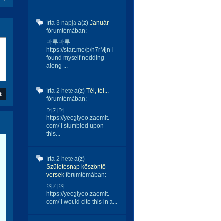
írta
3 napja
a(z)
Január
fórumtémában:
마루마루
https://start.me/p/n7rMjn I
found myself nodding
along ...
írta
2 hete
a(z)
Tél, tél...
fórumtémában:
여기여
https://yeogiyeo.zaemit.
com/ I stumbled upon
this...
írta
2 hete
a(z)
Születésnap köszöntő
versek
fórumtémában:
여기여
https://yeogiyeo.zaemit.
com/ I would cite this in a...