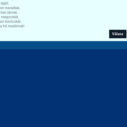
tájtól.
hon maradtak,
úan járnak...
k magocskát,
len búvócskát
y hű madárnak!
Válasz