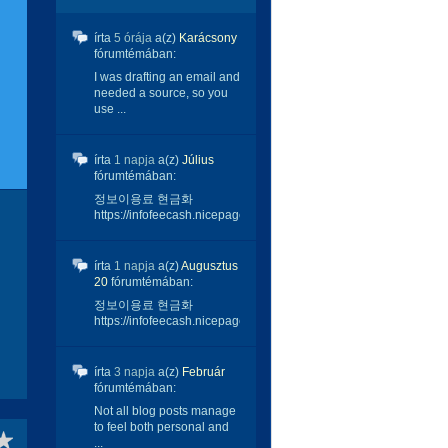
írta
5 órája
a(z)
Karácsony
fórumtémában:
I was drafting an email and
needed a source, so you
use ...
írta
1 napja
a(z)
Július
fórumtémában:
정보이용료 현금화
https://infofeecash.nicepage...
írta
1 napja
a(z)
Augusztus
20
fórumtémában:
정보이용료 현금화
https://infofeecash.nicepage...
írta
3 napja
a(z)
Február
fórumtémában:
Not all blog posts manage
to feel both personal and
...