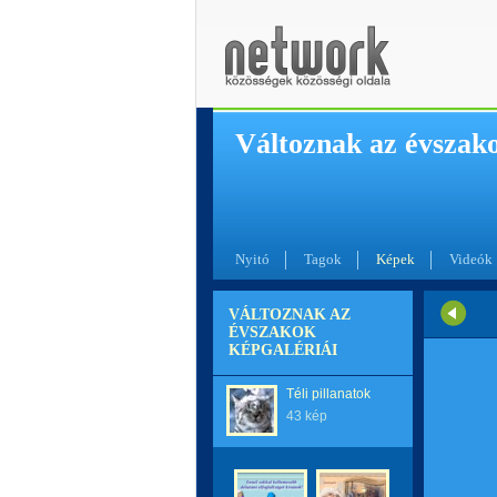
Változnak az évszak
Nyitó
Tagok
Képek
Videók
VÁLTOZNAK AZ
ÉVSZAKOK
KÉPGALÉRIÁI
Téli pillanatok
43 kép