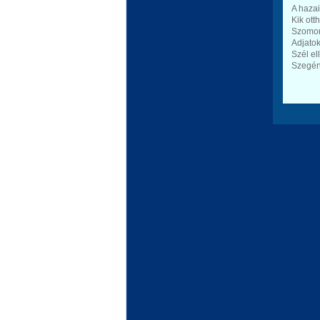
A hazai 
Kik ott
Szomor
Adjato
Szél el
Szegén