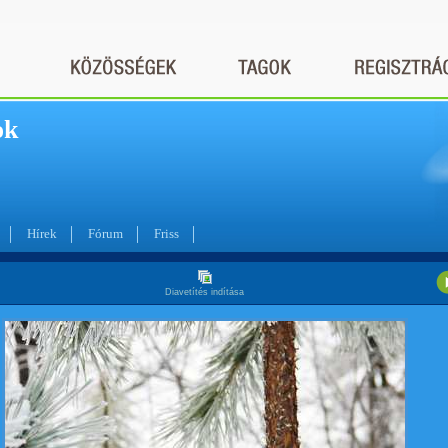
ok
Hírek
Fórum
Friss
Diavetítés indítása