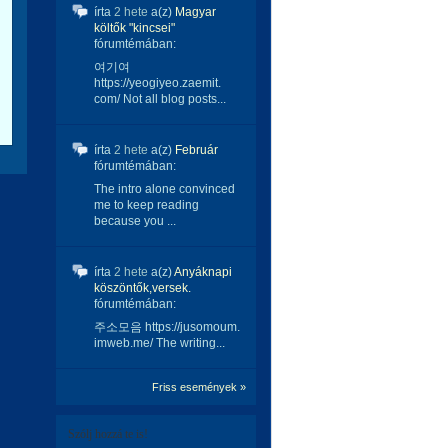
írta
2 hete
a(z)
Magyar
költők "kincsei"
fórumtémában:
여기여
https://yeogiyeo.zaemit.
com/ Not all blog posts...
írta
2 hete
a(z)
Február
fórumtémában:
The intro alone convinced
me to keep reading
because you ...
írta
2 hete
a(z)
Anyáknapi
köszöntők,versek.
fórumtémában:
주소모음 https://jusomoum.
imweb.me/ The writing...
Friss események »
Szólj hozzá te is!