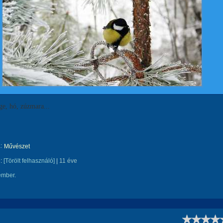
ge, hó, zúzmara...
:
Művészet
e:
[Törölt felhasználó]
|
11 éve
ember.
!