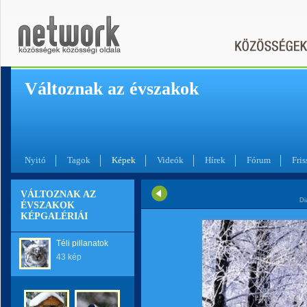
Változnak az évszakok
Nyitó
Tagok
Képek
Videók
Hírek
Fórum
Fris
VÁLTOZNAK AZ
Di
ÉVSZAKOK
KÉPGALÉRIÁI
Téli pillanatok
43 kép