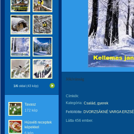
Jókívánság
1/6
oldal (43 kép)
Címkék:
Kategória:
Család, gyerek
Tavasz
172 kép
Feltöltötte:
DVORZSÁKNÉ VARGA ERZSÉ
Látta 456 ember.
Húsvéti receptek
képekkel
6 kép