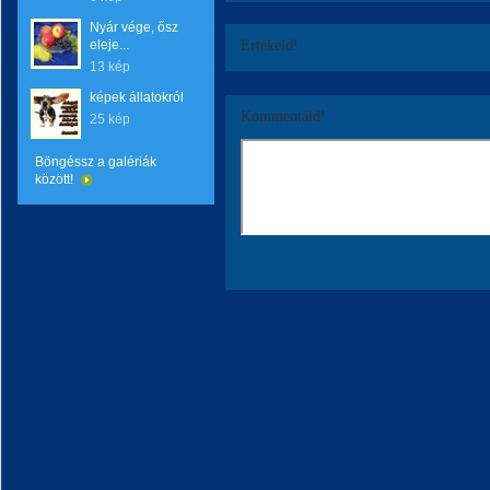
Nyár vége, ősz
eleje...
Értékeld!
13 kép
képek állatokról
Kommentáld!
25 kép
Böngéssz a galériák
között!