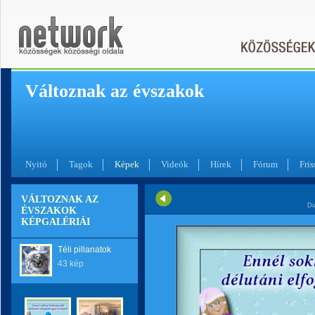
Változnak az évszakok
Nyitó
Tagok
Képek
Videók
Hírek
Fórum
Fris
VÁLTOZNAK AZ
Di
ÉVSZAKOK
KÉPGALÉRIÁI
Téli pillanatok
43 kép