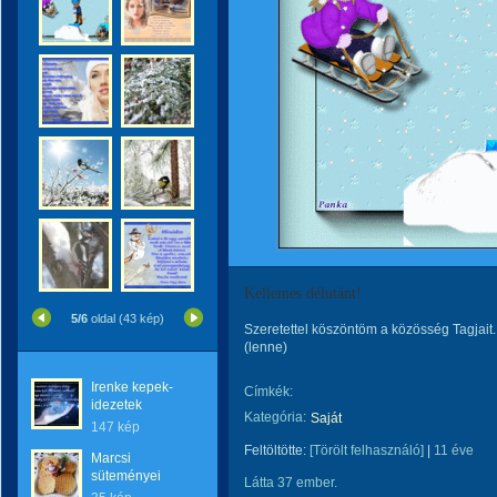
Kellemes délutánt!
5/6
oldal (43 kép)
Szeretettel köszöntöm a közösség Tagjait
(lenne)
Irenke kepek-
Címkék:
idezetek
Kategória:
Saját
147 kép
Feltöltötte:
[Törölt felhasználó]
|
11 éve
Marcsi
süteményei
Látta 37 ember.