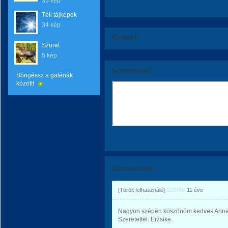
35 kép
Téli tájképek
34 kép
Értékeld!
Szüret
5 kép
Kommentáld!
Böngéssz a galériák
között!
Hozzászólások
üzente
[Törölt felhasználó]
11 éve
Nagyon szépen köszönöm kedves Anna a
Szeretettel: Erzsike.