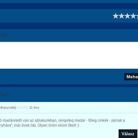
!
áld!
lások
üzente
felhasználó]
11 éve
 madáretető van az ablakunkban, rengeteg madár - főleg cinkék - járnak a
yhára", már évek óta. Olyan öröm nézni őket! :)
Válasz