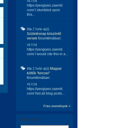
여기여
https://yeogiyeo.zaemit.
com/ I stumbled upon
this...
írta
2 hete
a(z)
Születésnap köszöntő
versek
fórumtémában:
여기여
https://yeogiyeo.zaemit.
com/ I would cite this in a...
írta
2 hete
a(z)
Magyar
költők "kincsei"
fórumtémában:
여기여
https://yeogiyeo.zaemit.
com/ Not all blog posts...
Friss események »
Szólj hozzá te is!