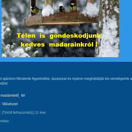
el ajánlom Mindenki figyelmébe, tavasszal és nyáron meghálálják kis vendégeink a
dást.
madáretető
tél
:
Művészet
e:
[Törölt felhasználó]
|
11 éve
ember.