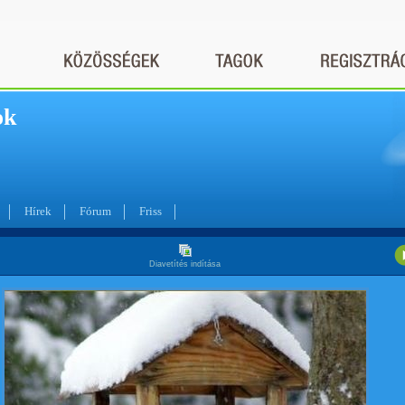
ok
Hírek
Fórum
Friss
Diavetítés indítása