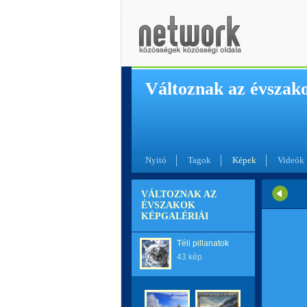
Változnak az évszak
Nyitó
Tagok
Képek
Videók
VÁLTOZNAK AZ
ÉVSZAKOK
KÉPGALÉRIÁI
Téli pillanatok
43 kép