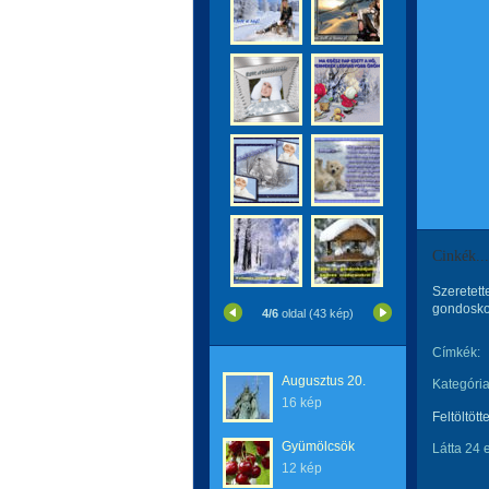
Cinkék...
Szeretett
gondosko
4/6
oldal (43 kép)
Címkék:
Augusztus 20.
Kategória
16 kép
Feltöltött
Gyümölcsök
Látta 24 
12 kép