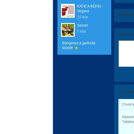
KATICA KÉPEI -
Vegyes
Értékeld
10 kép
Szüret
5 kép
Komment
Böngéssz a galériák
között!
Hozzászó
[Törölt 
Hasonló
"népkon