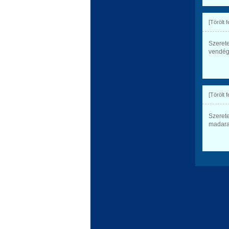
[Törölt 
Szerete
vendég
[Törölt 
Szerete
madarak