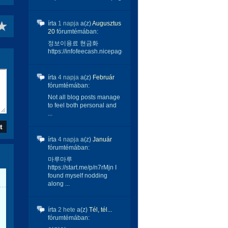
írta
1 napja
a(z)
Augusztus
20
fórumtémában:
정보이용료 현금화
https://infofeecash.nicepage...
írta
4 napja
a(z)
Február
fórumtémában:
Not all blog posts manage
to feel both personal and
...
írta
4 napja
a(z)
Január
fórumtémában:
마루마루
https://start.me/p/n7rMjn I
found myself nodding
along ...
írta
2 hete
a(z)
Tél, tél...
fórumtémában: