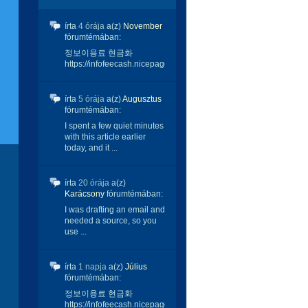
írta
4 órája
a(z)
November
fórumtémában:
정보이용료 현금화
https://infofeecash.nicepage...
írta
5 órája
a(z)
Augusztus
fórumtémában:
I spent a few quiet minutes
with this article earlier
today, and it ...
írta
20 órája
a(z)
Karácsony
fórumtémában:
I was drafting an email and
needed a source, so you
use ...
írta
1 napja
a(z)
Július
fórumtémában:
정보이용료 현금화
https://infofeecash.nicepage...