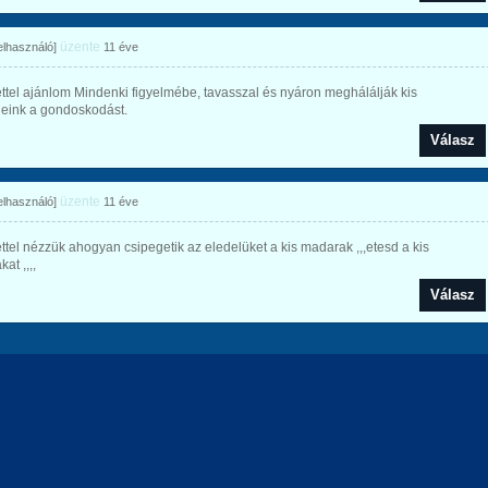
üzente
felhasználó]
11 éve
ttel ajánlom Mindenki figyelmébe, tavasszal és nyáron meghálálják kis
eink a gondoskodást.
Válasz
üzente
felhasználó]
11 éve
ttel nézzük ahogyan csipegetik az eledelüket a kis madarak ,,,etesd a kis
at ,,,,
Válasz