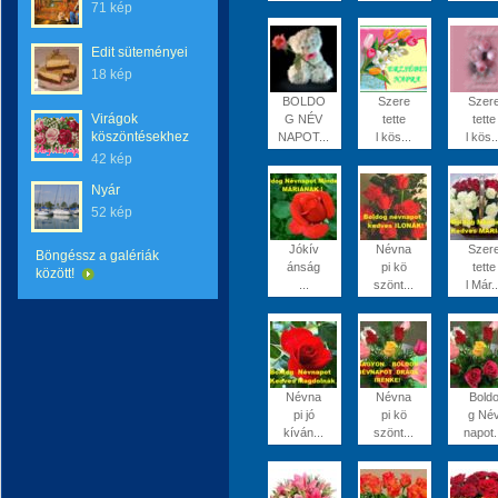
71 kép
Edit süteményei
18 kép
BOLDO
Szere
Szer
Virágok
G NÉV
tette
tette
köszöntésekhez
NAPOT...
l kös...
l kös..
42 kép
Nyár
52 kép
Jókív
Névna
Szer
Böngéssz a galériák
ánság
pi kö
tette
között!
...
szönt...
l Már..
Névna
Névna
Bold
pi jó
pi kö
g Né
kíván...
szönt...
napot.