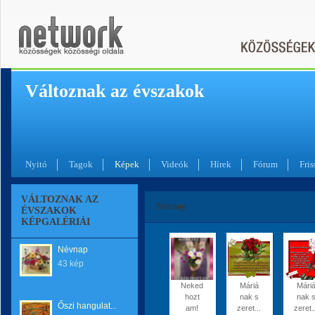
Változnak az évszakok
Nyitó
Tagok
Képek
Videók
Hírek
Fórum
Fris
VÁLTOZNAK AZ
Névnap
ÉVSZAKOK
KÉPGALÉRIÁI
Névnap
43 kép
Neked
Máriá
Mári
hozt
nak s
nak 
Őszi hangulat...
am!
zeret...
zeret..