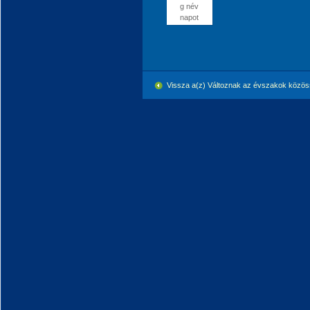
g név
napot
Vissza a(z) Változnak az évszakok közö