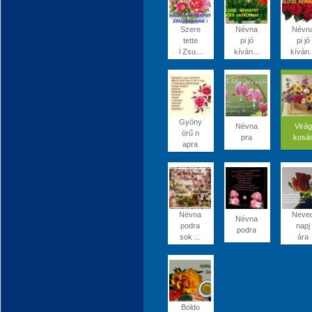
Szere
Névna
Névn
tette
pi jó
pi jó
l Zsu...
kíván...
kíván.
Gyöny
Névna
Virág
örű n
pra
kosá
apra
Névna
Neve
Névna
podra
napj
podra
sok ...
ára
Boldo