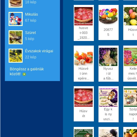
18 kép
Mikulás
67 kép
husve
20877
Húsv
Szüret
t-003
5
t
_1920...
5 kép
Évszakok virágai
22 kép
Húsvé
Nyusz
Kelle
Böngéssz a galériák
t ünn
i ül
mes 
között!
epére...
a fűb...
úsvét.
Egy k
Szép
Húsv
is ny
napo
ét
uszi....
!