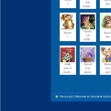
ti jó
t
ika
kíván...
Nyusz
Nyusz
Nyus
i ül
i
ika
a fűb...
Kelle
Húsvé
Húsv
mes H
ti to
ti ny
úsvét...
jások
uszi
Vissza a(z) Változnak az évszakok közö