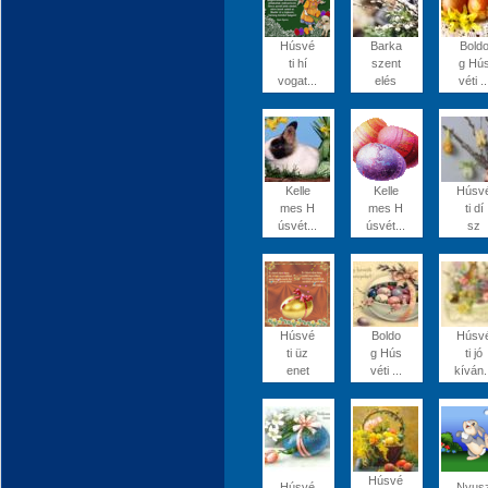
Húsvé
Barka
Bold
ti hí
szent
g Hú
vogat...
elés
véti ..
Kelle
Kelle
Húsv
mes H
mes H
ti dí
úsvét...
úsvét...
sz
Húsvé
Boldo
Húsv
ti üz
g Hús
ti jó
enet
véti ...
kíván.
Húsvé
Húsvé
Nyus