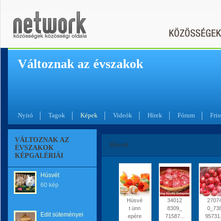
Változnak az évszakok
Nyitó
Tagok
Képek
Videók
Hírek
Fórum
Fris
VÁLTOZNAK AZ
Húsvét
ÉVSZAKOK
KÉPGALÉRIÁI
Húsvét
60 kép
Húsvé
34012
2707
t ünn
8309_
0_73
Edit süteményei
epére
71587...
95731.