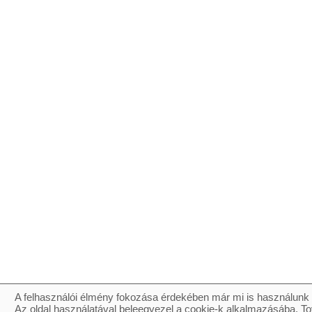
A felhasználói élmény fokozása érdekében már mi is használunk 
Az oldal használatával beleegyezel a cookie-k alkalmazásába. To