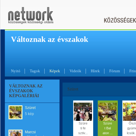
Változnak az évszakok
Nyitó
Tagok
Képek
Videók
Hírek
Fórum
Fris
VÁLTOZNAK AZ
Szüret
ÉVSZAKOK
KÉPGALÉRIÁI
Szüret
5 kép
Szüre
Szüre
Őszi
ti fe
t Bal
gyüm
Marcsi
sztiv...
aton ...
lcsök.