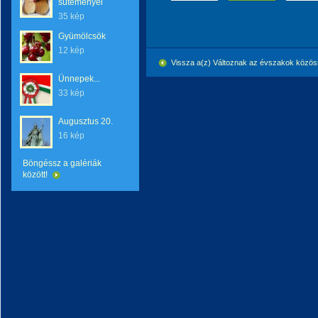
süteményei
35 kép
Gyümölcsök
12 kép
Vissza a(z) Változnak az évszakok közö
Ünnepek...
33 kép
Augusztus 20.
16 kép
Böngéssz a galériák
között!