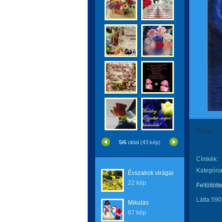
Rózsa
5/6
oldal (43 kép)
Címkék:
Kategória
Évszakok virágai
22 kép
Feltöltött
Látta 590
Mikulás
67 kép