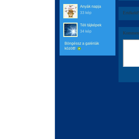
Anyák napja
33 kép
Értékeld
Téli tájképek
34 kép
Komment
Böngéssz a galériák
között!