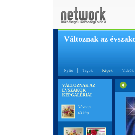
Változnak az évszak
Nyitó
Tagok
Képek
Videók
VÁLTOZNAK AZ
ÉVSZAKOK
KÉPGALÉRIÁI
Névnap
43 kép