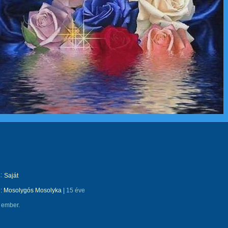
:
Saját
e:
Mosolygós Mosolyka
|
15 éve
 ember.