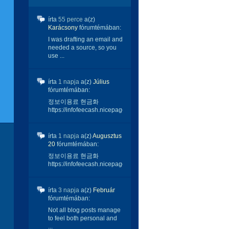
írta
55 perce
a(z)
Karácsony
fórumtémában:
I was drafting an email and
needed a source, so you
use ...
írta
1 napja
a(z)
Július
fórumtémában:
정보이용료 현금화
https://infofeecash.nicepage...
írta
1 napja
a(z)
Augusztus
20
fórumtémában:
정보이용료 현금화
https://infofeecash.nicepage...
írta
3 napja
a(z)
Február
fórumtémában:
Not all blog posts manage
to feel both personal and
...