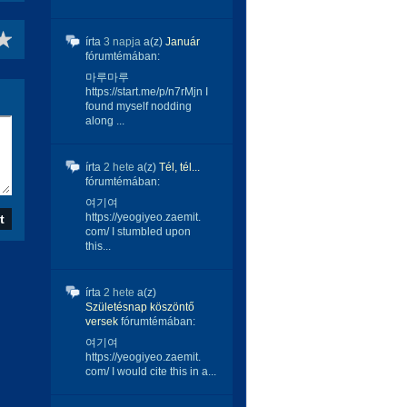
írta
3 napja
a(z)
Január
fórumtémában:
마루마루
https://start.me/p/n7rMjn I
found myself nodding
along ...
írta
2 hete
a(z)
Tél, tél...
fórumtémában:
여기여
https://yeogiyeo.zaemit.
com/ I stumbled upon
this...
írta
2 hete
a(z)
Születésnap köszöntő
versek
fórumtémában:
여기여
https://yeogiyeo.zaemit.
com/ I would cite this in a...