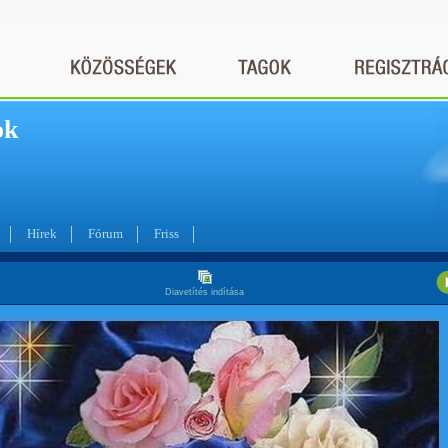
ok
Hírek
Fórum
Friss
Diavetítés indítása