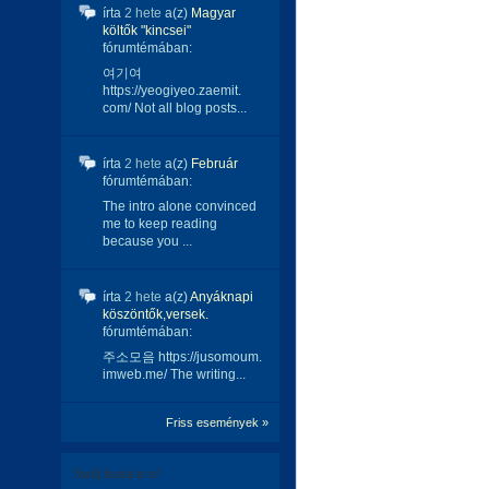
írta
2 hete
a(z)
Magyar
költők "kincsei"
fórumtémában:
여기여
https://yeogiyeo.zaemit.
com/ Not all blog posts...
írta
2 hete
a(z)
Február
fórumtémában:
The intro alone convinced
me to keep reading
because you ...
írta
2 hete
a(z)
Anyáknapi
köszöntők,versek.
fórumtémában:
주소모음 https://jusomoum.
imweb.me/ The writing...
Friss események »
Szólj hozzá te is!