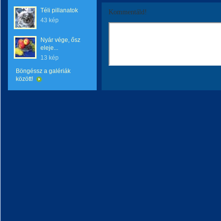
Téli pillanatok
Kommentáld!
43 kép
Nyár vége, ősz
eleje...
13 kép
Böngéssz a galériák
között!