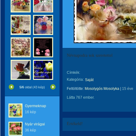
Névnapodra sok szeretettel
Címkék:
Kategória:
Saját
5/6
oldal (43 kép)
Feltöltötte:
Mosolygós Mosolyka
|
15 éve
Látta 767 ember.
Gyermeknap
16 kép
Értékeld!
Nyár virágai
36 kép