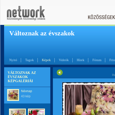
Változnak az évszakok
Nyitó
Tagok
Képek
Videók
Hírek
Fórum
Fris
VÁLTOZNAK AZ
Di
ÉVSZAKOK
KÉPGALÉRIÁI
Névnap
43 kép