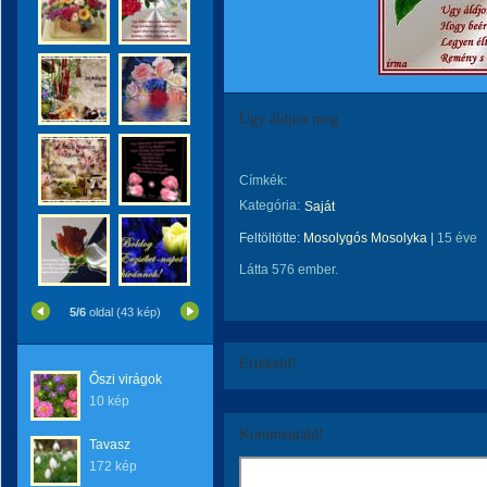
Úgy áldjon meg
Címkék:
Kategória:
Saját
Feltöltötte:
Mosolygós Mosolyka
|
15 éve
Látta 576 ember.
5/6
oldal (43 kép)
Értékeld!
Őszi virágok
10 kép
Kommentáld!
Tavasz
172 kép