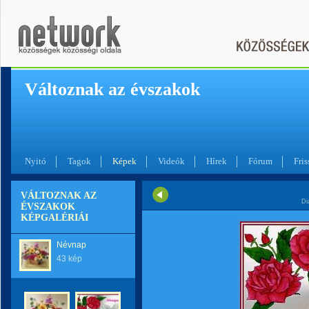
Változnak az évszakok
Nyitó
Tagok
Képek
Videók
Hírek
Fórum
Fris
VÁLTOZNAK AZ
Di
ÉVSZAKOK
KÉPGALÉRIÁI
Névnap
43 kép