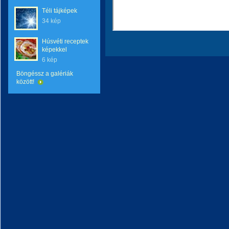
Téli tájképek
34 kép
Húsvéti receptek
képekkel
6 kép
Böngéssz a galériák
között!