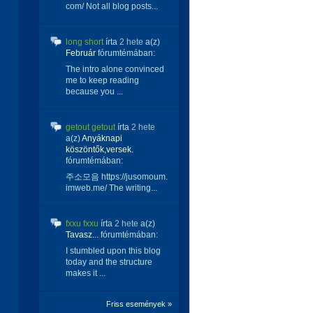
com/ Not all blog posts...
long short
írta
2 hete
a(z)
Február
fórumtémában:
The intro alone convinced
me to keep reading
because you ...
getout getout
írta
2 hete
a(z)
Anyáknapi
köszöntők,versek.
fórumtémában:
주소모음 https://jusomoum.
imweb.me/ The writing...
fxxu fxxu
írta
2 hete
a(z)
Tavasz...
fórumtémában:
I stumbled upon this blog
today and the structure
makes it ...
Friss események »