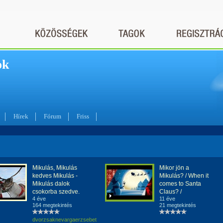
ok
Hírek
Fórum
Friss
Mikulás, Mikulás
Mikor jön a
kedves Mikulás -
Mikulás? / When it
Mikulás dalok
comes to Santa
csokorba szedve.
Claus? /
4 éve
11 éve
164 megtekintés
21 megtekintés
dvorzsaknevargaerzsebet