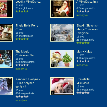
Levél a Mikuláshoz
A Mikulás szánja
13 éve
15 éve
73 megtekintés
655 megtekintés
mosolyka
Jingle Bells Perry
Shakin Stevens -
Como
Merry Christmas
15 éve
Everyone
24 megtekintés
15 éve
23 megtekintés
The Magic
Merry XMas
15 éve
Christmas Star
390 megtekintés
15 éve
328 megtekintés
mosolyka
mosolyka
Kandech Evelyne -
Szeretettel
Hull a pelyhes
Mikulásra .
15 éve
fehér hó
35 megtekintés
15 éve
416 megtekintés
mosolyka