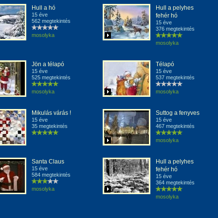
Hull a hó
Hull a pelyhes
15 éve
fehér hó
562 megtekintés
15 éve
376 megtekintés
mosolyka
mosolyka
Jön a télapó
Télapó
15 éve
15 éve
525 megtekintés
537 megtekintés
mosolyka
mosolyka
Mikulás várás !
Suttog a fenyves
15 éve
15 éve
35 megtekintés
467 megtekintés
mosolyka
Santa Claus
Hull a pelyhes
15 éve
fehér hó
584 megtekintés
15 éve
364 megtekintés
mosolyka
mosolyka