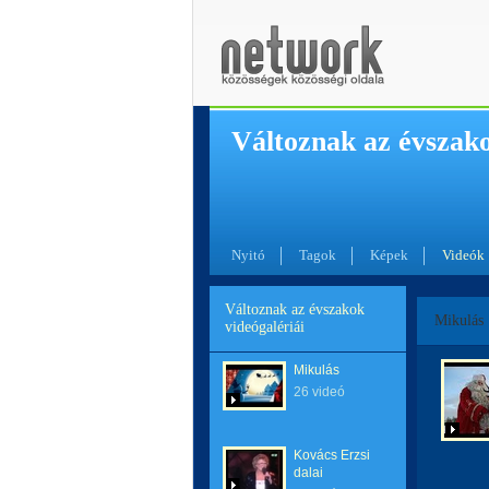
Változnak az évszak
Nyitó
Tagok
Képek
Videók
Változnak az évszakok
Mikulás
videógalériái
Mikulás
26 videó
Kovács Erzsi
dalai