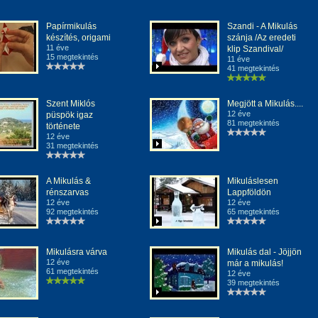
Papírmikulás
Szandi - A Mikulás
készítés, origami
szánja /Az eredeti
11 éve
klip Szandival/
15 megtekintés
11 éve
41 megtekintés
Szent Miklós
Megjött a Mikulás....
12 éve
püspök igaz
81 megtekintés
története
12 éve
31 megtekintés
A Mikulás &
Mikuláslesen
rénszarvas
Lappföldön
12 éve
12 éve
92 megtekintés
65 megtekintés
Mikulásra várva
Mikulás dal - Jöjjön
12 éve
már a mikulás!
61 megtekintés
12 éve
39 megtekintés