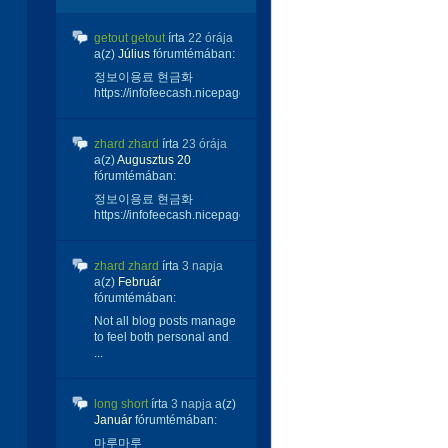
getout getout
írta
22 órája
a(z)
Július
fórumtémában:
정보이용료 현금화
https://infofeecash.nicepage...
zhard zhard
írta
23 órája
a(z)
Augusztus 20
fórumtémában:
정보이용료 현금화
https://infofeecash.nicepage...
zhard zhard
írta
3 napja
a(z)
Február
fórumtémában:
Not all blog posts manage
to feel both personal and
...
long short
írta
3 napja
a(z)
Január
fórumtémában:
마루마루