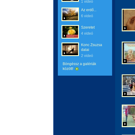
1 videó
Az erdő...
6 videó
Szeretet
4 videó
Konc Zsuzsa
dalai
2 videó
Böngéssz a galériák
között!