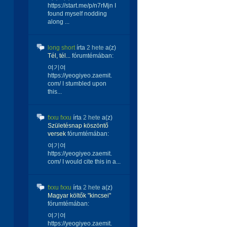
https://start.me/p/n7rMjn I
found myself nodding
along ...
long short
írta
2 hete
a(z)
Tél, tél...
fórumtémában:
여기여
https://yeogiyeo.zaemit.
com/ I stumbled upon
this...
fxxu fxxu
írta
2 hete
a(z)
Születésnap köszöntő
versek
fórumtémában:
여기여
https://yeogiyeo.zaemit.
com/ I would cite this in a...
fxxu fxxu
írta
2 hete
a(z)
Magyar költők "kincsei"
fórumtémában:
여기여
https://yeogiyeo.zaemit.