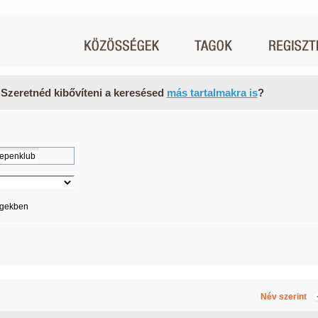
 Szeretnéd kibővíteni a keresésed
más tartalmakra is
?
égekben
Név szerint