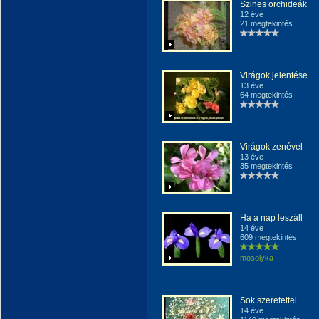
Szines orchideák
12 éve
21 megtekintés
Virágok jelentése
13 éve
64 megtekintés
Virágok zenével
13 éve
35 megtekintés
Ha a nap leszáll
14 éve
609 megtekintés
mosolyka
Sok szeretettel
14 éve