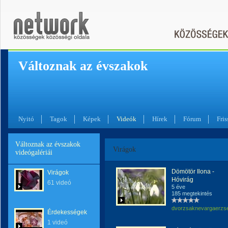
Változnak az évszakok
Nyitó
Tagok
Képek
Videók
Hírek
Fórum
Fris
Változnak az évszakok
Virágok
videógalériái
Dömötör Ilona -
Virágok
Hóvirág
61 videó
5 éve
185 megtekintés
dvorzsaknevargaerzs
Érdekességek
1 videó