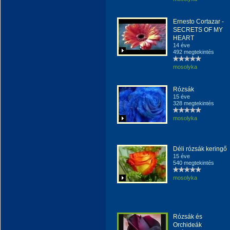
Ernesto Cortazar -
SECRETS OF MY
HEART
14 éve
492 megtekintés
mosolyka
Rózsák
15 éve
328 megtekintés
mosolyka
Déli rózsák keringő
15 éve
540 megtekintés
mosolyka
Rózsák és
Orchideák