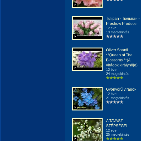
Tulipán - Тюльпан -
Proshow Producer
12 éve
13 megtekintés
Oliver Shanti
**Queen of The
Blossoms **(A
virágok királynöje)
12 éve
24 megtekintés
Gyönyörű virágok
12 éve
21 megtekintés
A TAVASZ
SZÉPSÉGEI
12 éve
25 megtekintés