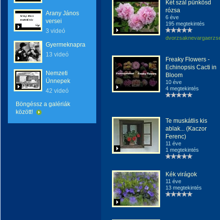
Két szál pünkösd
rózsa
Arany János
6 éve
versei
195 megtekintés
3 videó
dvorzsaknevargaerzs
Gyermeknapra
13 videó
Freaky Flowers -
Echinopsis Cacti in
Nemzeti
Bloom
Ünnepek
10 éve
4 megtekintés
42 videó
Böngéssz a galériák
között!
Te muskátlis kis
ablak... (Kaczor
Ferenc)
11 éve
1 megtekintés
Kék virágok
11 éve
13 megtekintés