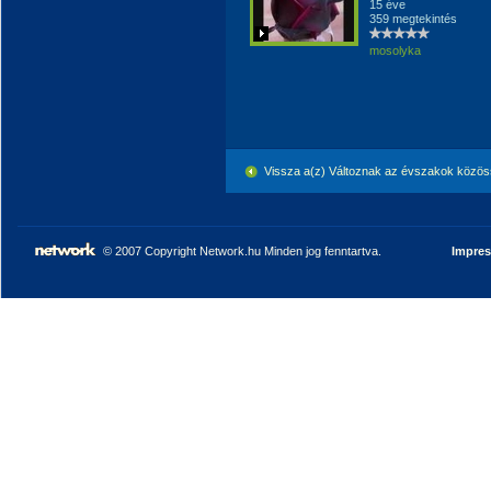
15 éve
359 megtekintés
mosolyka
Vissza a(z) Változnak az évszakok közös
© 2007 Copyright Network.hu Minden jog fenntartva.
Impre