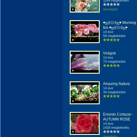
1149 megtekintés
mosolyka
♥ஜ۩۞۩ஜ♥ Morning
tea ♥ஜ۩۞۩ஜ♥
14 éve
58 megtekintés
Virágok
14 éve
74 megtekintés
Amazing Nature
14 éve
34 megtekintés
Ernesto Cortazar -
AUTUMN ROSE
14 éve
1428 megtekintés
mosolyka