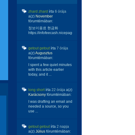
zhard zhard
írta
6 órája
a(z)
November
fórumtémában:
정보이용료 현금화
https://infofeecash.nicepage...
getout getout
írta
7 órája
a(z)
Augusztus
fórumtémában:
I spent a few quiet minutes
with this article earlier
today, and it ...
long short
írta
22 órája
a(z)
Karácsony
fórumtémában:
I was drafting an email and
needed a source, so you
use ...
getout getout
írta
2 napja
a(z)
Július
fórumtémában: