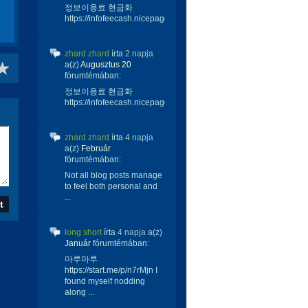
정보이용료 현금화
https://infofeecash.nicepage...
zhard zhard
írta
2 napja
a(z)
Augusztus 20
fórumtémában:
정보이용료 현금화
https://infofeecash.nicepage...
zhard zhard
írta
4 napja
a(z)
Február
fórumtémában:
Not all blog posts manage
to feel both personal and
...
long short
írta
4 napja
a(z)
Január
fórumtémában:
마루마루
https://start.me/p/n7rMjn I
found myself nodding
along ...