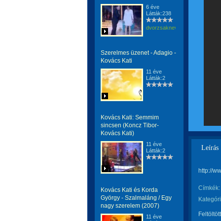
6 éve
Látták:238
dvorzsaknevargaerzsebet
Szerelmes üzenet - Adagio -
Kovács Kati
11 éve
Látták:2
Kovács Kati: Semmim
sincsen (Koncz Tibor-
Kovács Kati)
11 éve
Leírás
Látták:2
http://
Címkék:
Kovács Kati és Korda
György - Szalmaláng / Egy
Kategóri
nagy szerelem (2007)
Feltöltöt
11 éve