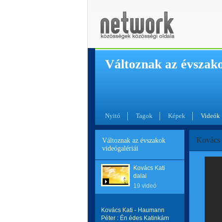
Változnak az évszak
Nyitó
Tagok
Képek
Videók
Kovács 
Változnak az évszakok
videógalériái
Kovács Kati
dalai
19 videó
Kovács Kati - Haumann
Péter : Én édes Katinkám