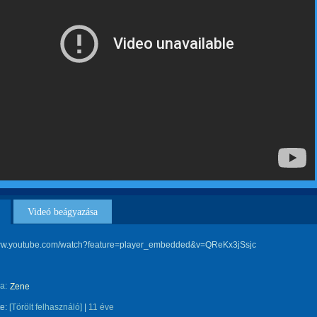
Videó beágyazása
www.youtube.com/watch?feature=player_embedded&v=QReKx3jSsjc
a:
Zene
te:
[Törölt felhasználó]
|
11 éve