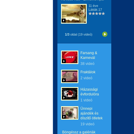
11 éve
Látták:17
1/3
oldal (19 videó)
Farsang &
Karnevál
38 videó
Fraktálok
2 videó
Házassági
évfordulóra
1 videó
Ünnepi
ajándék és
díszítő ötletek
19 videó
Böngéssz a galériák