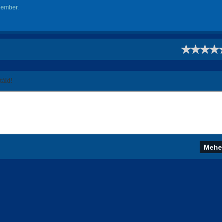
 ember.
!
áld!