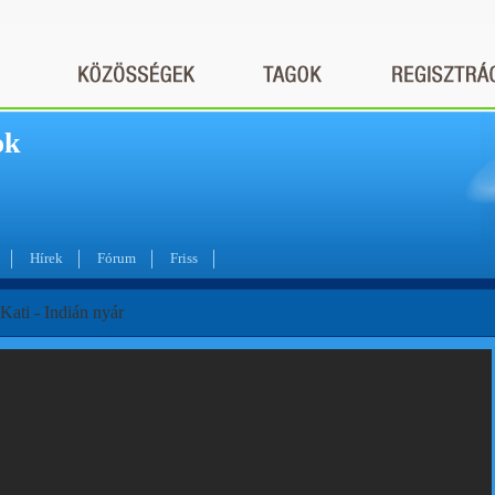
ok
Hírek
Fórum
Friss
Kati - Indián nyár