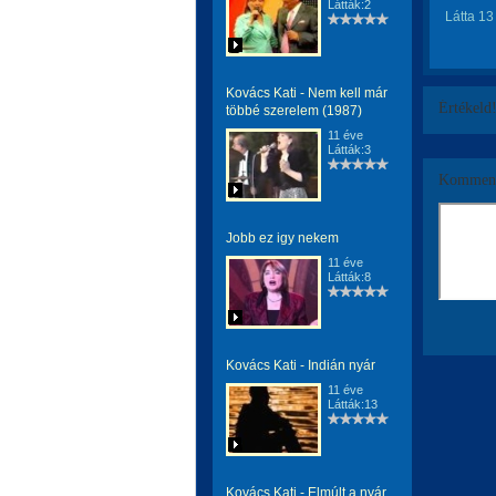
Látták:2
Látta 13
Kovács Kati - Nem kell már
Értékeld
többé szerelem (1987)
11 éve
Látták:3
Komment
Jobb ez igy nekem
11 éve
Látták:8
Kovács Kati - Indián nyár
11 éve
Látták:13
Kovács Kati - Elmúlt a nyár