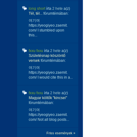
long short
írta
2 hete
a(z)
Tél, tél...
fórumtémában:
여기여
https://yeogiyeo.zaemit.
com/ I stumbled upon
this...
fxxu fxxu
írta
2 hete
a(z)
Születésnap köszöntő
versek
fórumtémában:
여기여
https://yeogiyeo.zaemit.
com/ I would cite this in a...
fxxu fxxu
írta
2 hete
a(z)
Magyar költők "kincsei"
fórumtémában:
여기여
https://yeogiyeo.zaemit.
com/ Not all blog posts...
Friss események »