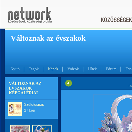
Változnak az évszakok
Nyitó
Tagok
Képek
Videók
Hírek
Fórum
Fris
VÁLTOZNAK AZ
Di
ÉVSZAKOK
KÉPGALÉRIÁI
Születésnap
27 kép