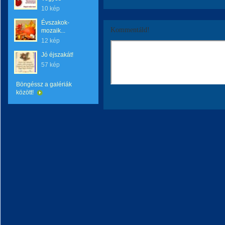
10 kép
Évszakok-
Kommentáld!
mozaik...
12 kép
Jó éjszakát!
57 kép
Böngéssz a galériák
között!