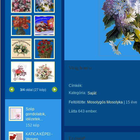
Virág bomba
Címkék:
3/4
oldal (27 kép)
Kategória:
Saját
Feltöltötte:
Mosolygós Mosolyka
|
15 éve
Szép
Látta 643 ember.
gondolatok,
idézetek...
152 kép
KATICA KÉPEI -
Értékeld!
Vegyes