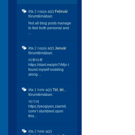
írta
2 napja
a(z)
Február
fórumtémában:
Not all blog posts manage
to feel both personal and
...
írta
2 napja
a(z)
Január
fórumtémában:
마루마루
https://start.me/p/n7rMjn I
found myself nodding
along ...
írta
1 hete
a(z)
Tél, tél...
fórumtémában:
여기여
https://yeogiyeo.zaemit.
com/ I stumbled upon
this...
írta
2 hete
a(z)