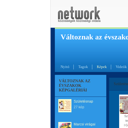
Változnak az évszak
Nyitó
Tagok
Képek
Videók
VÁLTOZNAK AZ
Születés
ÉVSZAKOK
KÉPGALÉRIÁI
Születésnap
27 kép
Sz
te
Marcsi virágai
l G