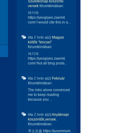
Születésnap köszöntő
versek
fórumtémában:
여기여
https://yeogiyeo.zaemit.
com/ I would cite this in a...
írta
2 hete
a(z)
Magyar
költők "kincsei"
fórumtémában:
여기여
https://yeogiyeo.zaemit.
com/ Not all blog posts...
írta
2 hete
a(z)
Február
fórumtémában:
The intro alone convinced
me to keep reading
because you ...
írta
2 hete
a(z)
Anyáknapi
köszöntők,versek.
fórumtémában:
주소모음 https://jusomoum.