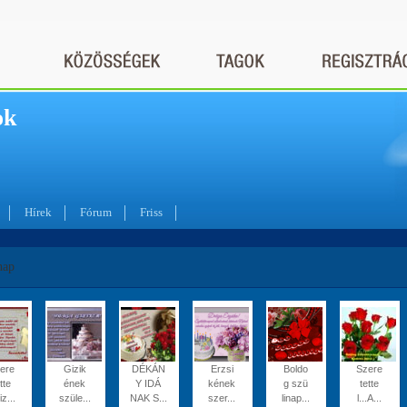
ok
Hírek
Fórum
Friss
nap
ere
Gizik
DÉKÁN
Erzsi
Boldo
Szere
tte
ének
Y IDÁ
kének
g szü
tette
iz...
szüle...
NAK S...
szer...
linap...
l...A...