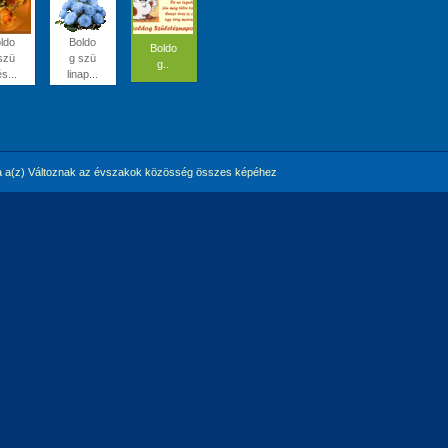
ldo
Boldo
Boldo
szü
g szü
g..
és...
linap...
 a(z) Változnak az évszakok közösség összes képéhez