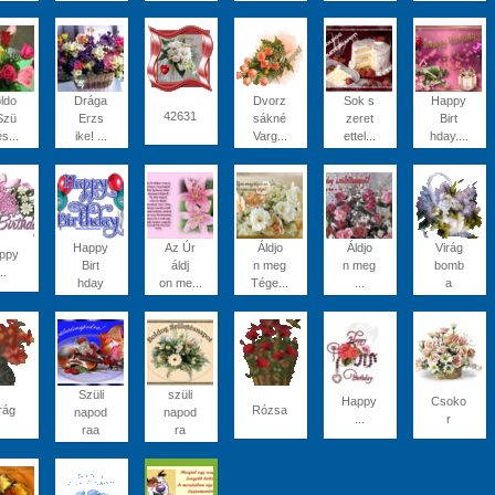
ldo
Drága
Dvorz
Sok s
Happy
42631
Szü
Erzs
sákné
zeret
Birt
és...
ike! ...
Varg...
ettel...
hday....
Happy
Az Úr
Áldjo
Áldjo
Virág
ppy
Birt
áldj
n meg
n meg
bomb
..
hday
on me...
Tége...
...
a
Szüli
szüli
Happy
Csoko
rág
Rózsa
napod
napod
...
r
raa
ra