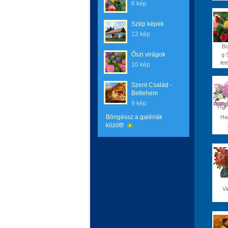
6 kép
Szép képek
12 kép
Bo
Őszi virágok
g 
let
10 kép
Szent Család -
Betlehem
9 kép
Böngéssz a galériák
Ha
között!
.
Vi