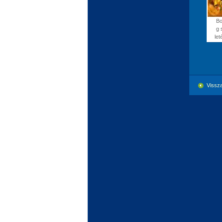
Bo
g 
let
Vissza