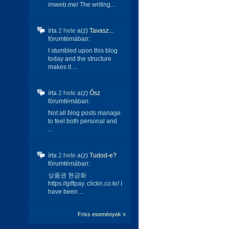
imweb.me/ The writing...
írta
2 hete
a(z)
Tavasz...
fórumtémában:
I stumbled upon this blog
today and the structure
makes it ...
írta
2 hete
a(z)
Ősz
fórumtémában:
Not all blog posts manage
to feel both personal and
...
írta
2 hete
a(z)
Tudod-e?
fórumtémában:
상품권 현금화
https://giftpay. clickn.co.kr/ I
have been ...
Friss események »