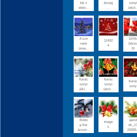
lok v
ánság
sonyi
elete...
...
üdvö..
A sze
1k04
11492
retet
0dce
4
ünne...
f0
Karác
Karác
Kará
sonyi
sonyi
sony
jókí...
üdvö...
Boldo
ajand
image
g Kar
ek_1
s
ácson...
20095.