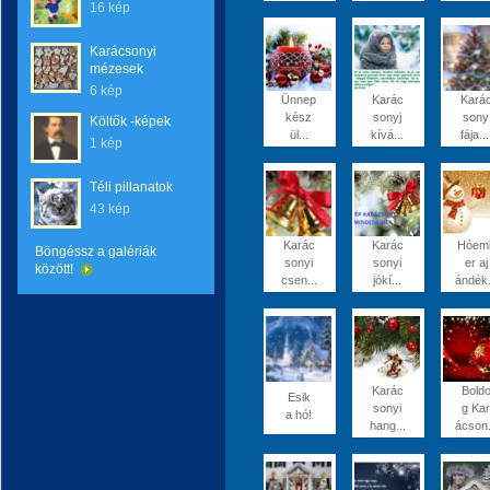
16 kép
Karácsonyi
mézesek
6 kép
Ünnep
Karác
Kará
kész
sonyj
sony
Költők -képek
ül...
kívá...
fája...
1 kép
Téli pillanatok
43 kép
Karác
Karác
Hóem
Böngéssz a galériák
sonyi
sonyi
er aj
között!
csen...
jókí...
ándék.
Karác
Bold
Esik
sonyi
g Kar
a hó!
hang...
ácson.