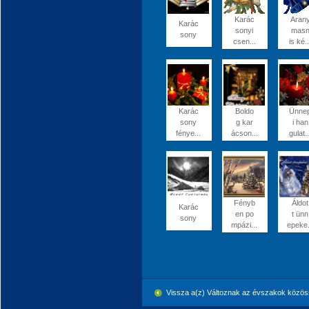
Karác
Aran
Karác
sonyi
mas
sony
csen...
is ké..
Karác
Boldo
Ünne
sony
g kar
i han
fénye...
ácson...
gulat..
Fényb
Áldot
Karác
en po
t ünn
sony
mpázi...
epeke.
Vissza a(z) Változnak az évszakok közö