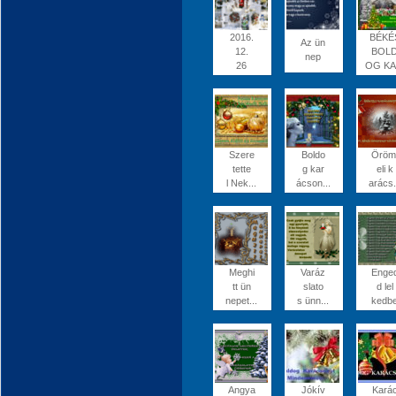
2016.
BÉKÉ
Az ün
12.
BOL
nep
26
OG KA.
Szere
Boldo
Öröm
tette
g kar
eli k
l Nek...
ácson...
arács.
Meghi
Varáz
Enge
tt ün
slato
d lel
nepet...
s ünn...
kedb
Angya
Jókív
Kará