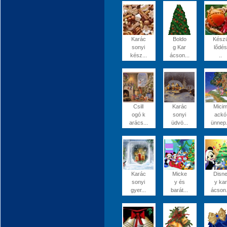
Karác
Boldo
Kész
sonyi
g Kar
lődés
kész...
ácson...
..
Csill
Karác
Mici
ogó k
sonyi
ackó
arács...
üdvö...
ünnep.
Karác
Micke
Disn
sonyi
y és
y kar
gyer...
barát...
ácson.