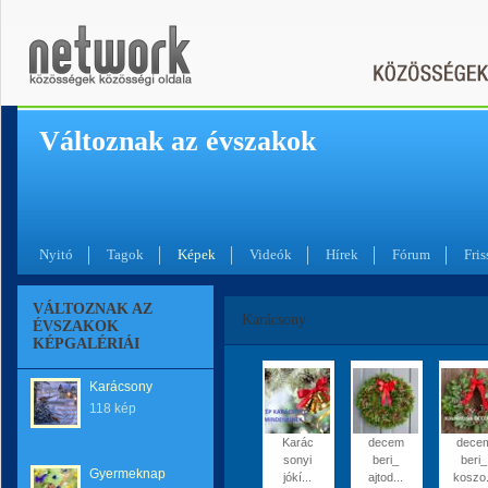
Változnak az évszakok
Nyitó
Tagok
Képek
Videók
Hírek
Fórum
Fris
VÁLTOZNAK AZ
Karácsony
ÉVSZAKOK
KÉPGALÉRIÁI
Karácsony
118 kép
Karác
decem
dece
sonyi
beri_
beri_
Gyermeknap
jókí...
ajtod...
koszo.