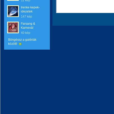
12 kép
Irenke kepek-
idezetek
147 kép
Farsang &
Karnevál
40 kép
Böngéssz a galériák
között!