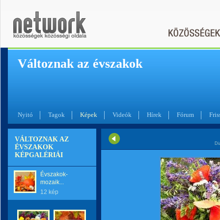
Változnak az évszakok
Nyitó
Tagok
Képek
Videók
Hírek
Fórum
Fris
VÁLTOZNAK AZ
Di
ÉVSZAKOK
KÉPGALÉRIÁI
Évszakok-
mozaik...
12 kép