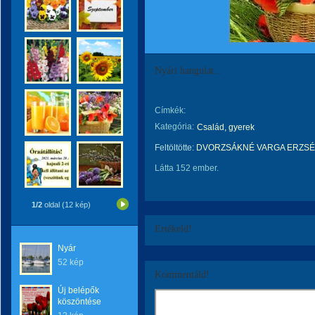
Nyári hangulat...
Címkék:
Kategória:
Család, gyerek
Feltöltötte:
DVORZSÁKNÉ VARGA ERZSÉ
Látta 152 ember.
1/2
oldal (12 kép)
Értékeld!
Nyár
52 kép
Kommentáld!
Új belépők
köszöntése