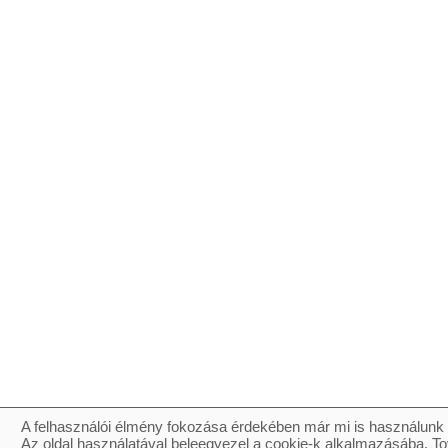
A felhasználói élmény fokozása érdekében már mi is használunk 
Az oldal használatával beleegyezel a cookie-k alkalmazásába. To