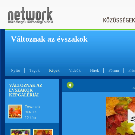
Változnak az évszakok
Nyitó
Tagok
Képek
Videók
Hírek
Fórum
Fris
VÁLTOZNAK AZ
Di
ÉVSZAKOK
KÉPGALÉRIÁI
Évszakok-
mozaik...
12 kép