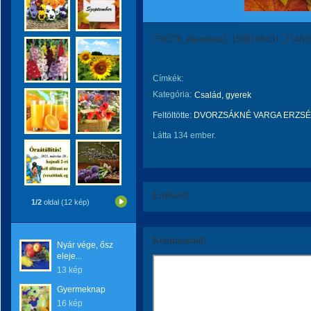
750270_thumbnail_1568106431_154619
Címkék:
Kategória:
Család, gyerek
Feltöltötte:
DVORZSÁKNÉ VARGA ERZSÉ
Látta 134 ember.
Értékeld!
1/2
oldal (12 kép)
Kommentáld!
Nyár vége, ősz
eleje...
13 kép
Gyermeknap
16 kép