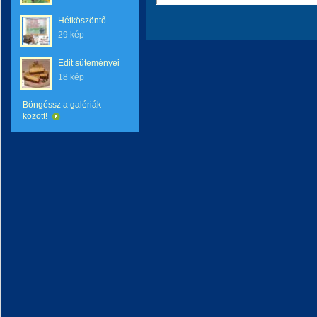
Hétköszöntő
29 kép
Edit süteményei
18 kép
Böngéssz a galériák
között!