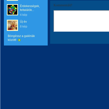
Kommentáld!
Érdekességek,
feltalálók...
4 kép
Új év
8 kép
Böngéssz a galériák
között!