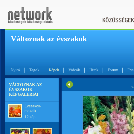
Változnak az évszakok
Nyitó
Tagok
Képek
Videók
Hírek
Fórum
Fris
VÁLTOZNAK AZ
Di
ÉVSZAKOK
KÉPGALÉRIÁI
Évszakok-
mozaik...
12 kép