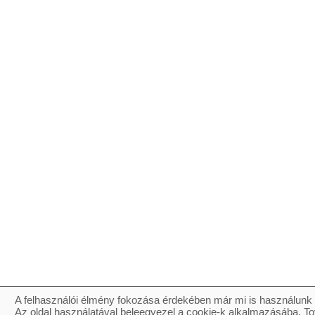
A felhasználói élmény fokozása érdekében már mi is használunk 
Az oldal használatával beleegyezel a cookie-k alkalmazásába. To