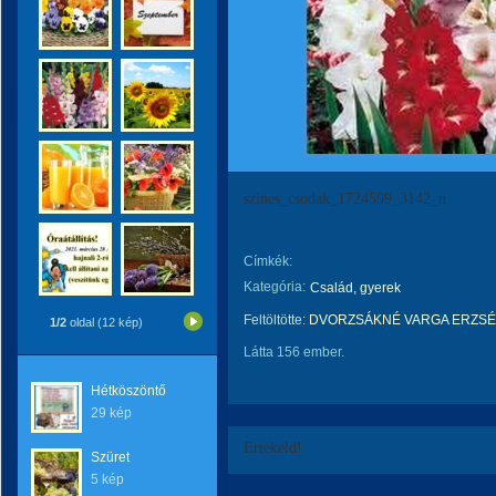
szines_csodak_1724599_3142_n
Címkék:
Kategória:
Család, gyerek
Feltöltötte:
DVORZSÁKNÉ VARGA ERZSÉ
1/2
oldal (12 kép)
Látta 156 ember.
Hétköszöntő
29 kép
Értékeld!
Szüret
5 kép