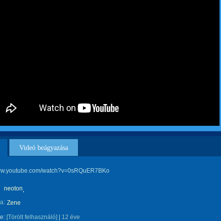
Videó beágyazása
www.youtube.com/watch?v=0sRQuER7BKo
neoton
a:
Zene
te:
[Törölt felhasználó]
|
12 éve