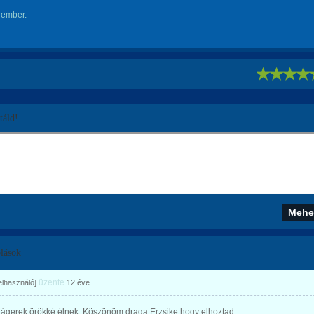
 ember.
!
áld!
lások
üzente
felhasználó]
12 éve
lágerek örökké élnek. Köszönöm draga Erzsike,hogy elhoztad.