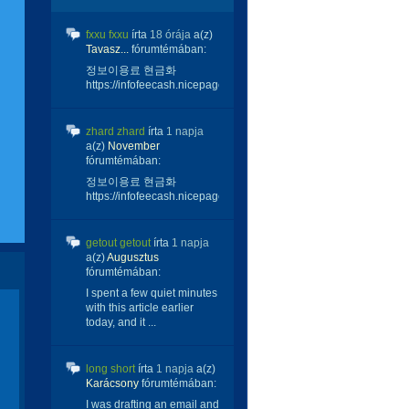
fxxu fxxu
írta
18 órája
a(z)
Tavasz...
fórumtémában:
정보이용료 현금화
https://infofeecash.nicepage...
zhard zhard
írta
1 napja
a(z)
November
fórumtémában:
정보이용료 현금화
https://infofeecash.nicepage...
getout getout
írta
1 napja
a(z)
Augusztus
fórumtémában:
I spent a few quiet minutes
with this article earlier
today, and it ...
long short
írta
1 napja
a(z)
Karácsony
fórumtémában:
I was drafting an email and