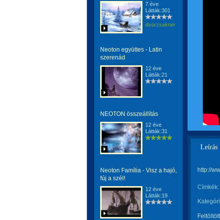
7 éve
Látták:301
dvorzsaknevargaerzsebet
Neoton együttes - Latin
szerenád
12 éve
Látták:21
NEOTON összeállítás
12 éve
Látták:31
Leírás
http://
Neoton Família - Visz a hajó,
fúj a szél!
Címkék:
12 éve
Látták:19
Kategóri
Feltöltöt