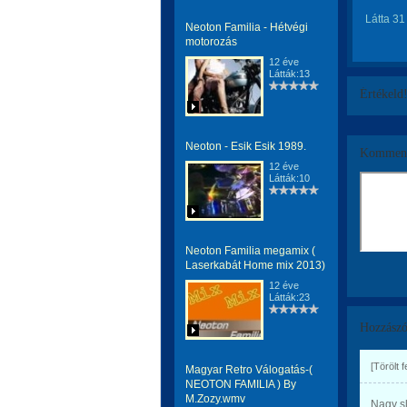
Látta 31
Neoton Familia - Hétvégi
motorozás
12 éve
Látták:13
Értékeld
Neoton - Esik Esik 1989.
Komment
12 éve
Látták:10
Neoton Familia megamix (
Laserkabát Home mix 2013)
12 éve
Látták:23
Hozzászó
[Törölt 
Magyar Retro Válogatás-(
NEOTON FAMILIA ) By
M.Zozy.wmv
Nagy s