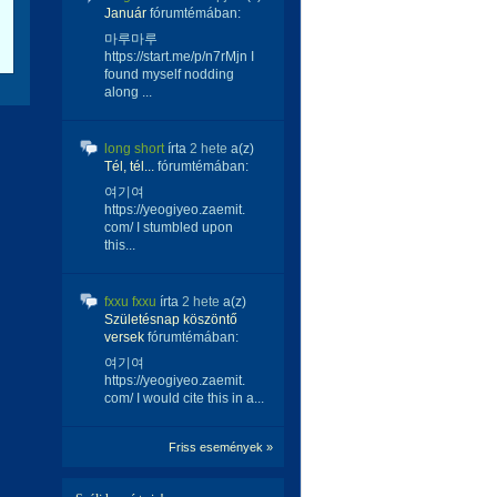
Január
fórumtémában:
마루마루
https://start.me/p/n7rMjn I
found myself nodding
along ...
long short
írta
2 hete
a(z)
Tél, tél...
fórumtémában:
여기여
https://yeogiyeo.zaemit.
com/ I stumbled upon
this...
fxxu fxxu
írta
2 hete
a(z)
Születésnap köszöntő
versek
fórumtémában:
여기여
https://yeogiyeo.zaemit.
com/ I would cite this in a...
Friss események »