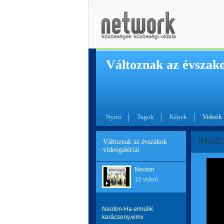
Változnak az évszak
Nyitó
Tagok
Képek
Videók
NEOTON
Változnak az évszakok
videógalériái
Neoton
10 videó
Neoton-Ha elmúlik
karácsony.wmv