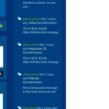
needed a source, so you
use ...
getout getout
írta
2 napja
a(z)
Július
fórumtémában:
정보이용료 현금화
https://infofeecash.nicepage...
zhard zhard
írta
2 napja
a(z)
Augusztus 20
fórumtémában:
정보이용료 현금화
https://infofeecash.nicepage...
zhard zhard
írta
5 napja
a(z)
Február
fórumtémában:
Not all blog posts manage
to feel both personal and
...
long short
írta
5 napja
a(z)