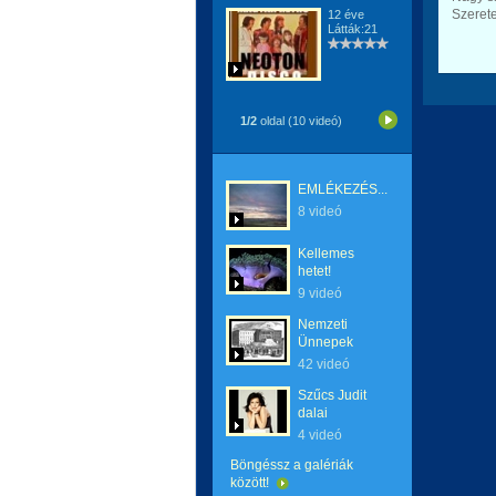
Szerete
12 éve
Látták:21
1/2
oldal (10 videó)
EMLÉKEZÉS...
8 videó
Kellemes
hetet!
9 videó
Nemzeti
Ünnepek
42 videó
Szűcs Judit
dalai
4 videó
Böngéssz a galériák
között!