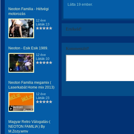
Látta 19 ember.
Neoton Familia - Hétvégi
motorozás
12 éve
Látták:13
Értékeld!
Neoton - Esik Esik 1989.
Kommentáld!
12 éve
Látták:10
Neoton Familia megamix (
Laserkabát Home mix 2013)
12 éve
Látták:23
Magyar Retro Válogatás-(
NEOTON FAMILIA ) By
M.Zozy.wmv