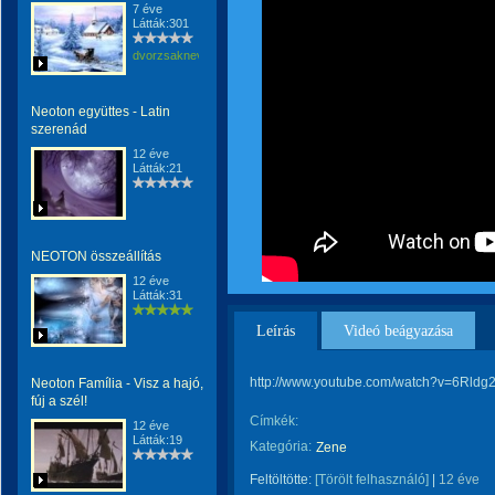
7 éve
Látták:301
dvorzsaknevargaerzsebet
Neoton együttes - Latin
szerenád
12 éve
Látták:21
NEOTON összeállítás
12 éve
Látták:31
Leírás
Videó beágyazása
http://www.youtube.com/watch?v=6Rldg
Neoton Família - Visz a hajó,
fúj a szél!
Címkék:
12 éve
Látták:19
Kategória:
Zene
Feltöltötte:
[Törölt felhasználó]
|
12 éve