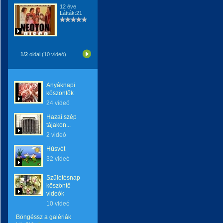
12 éve
Látták:21
1/2
oldal (10 videó)
Anyáknapi
köszöntők
24 videó
Hazai szép
tájakon...
2 videó
Húsvét
32 videó
Születésnap
köszöntő
videók
10 videó
Böngéssz a galériák