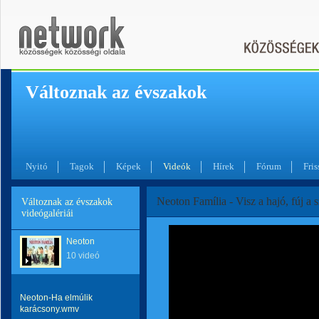
Változnak az évszakok
Nyitó
Tagok
Képek
Videók
Hírek
Fórum
Fris
Neoton Família - Visz a hajó, fúj a s
Változnak az évszakok
videógalériái
Neoton
10 videó
Neoton-Ha elmúlik
karácsony.wmv