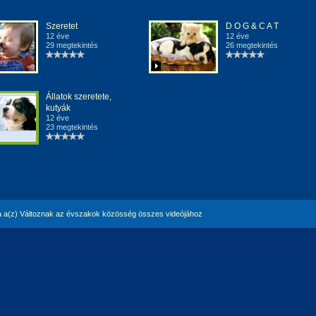
Szeretet
D O G & C A T
12 éve
12 éve
29 megtekintés
26 megtekintés
Állatok szeretete,
kutyák
12 éve
23 megtekintés
 a(z) Változnak az évszakok közösség összes videójához