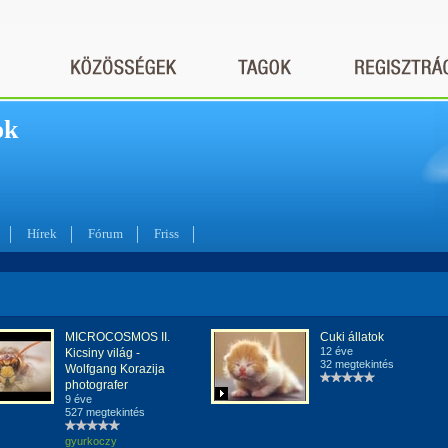
ok
Hírek
Fórum
Friss
MICROCOSMOS II.
Cuki állatok
12 éve
Kicsiny világ -
32 megtekintés
Wolfgang Korazija
photografer
9 éve
527 megtekintés
gyurkoczy