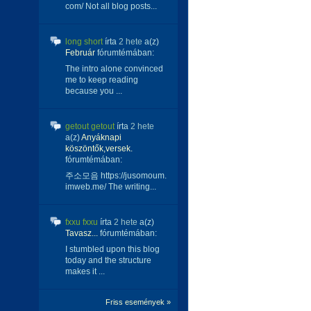
com/ Not all blog posts...
long short
írta
2 hete
a(z)
Február
fórumtémában:
The intro alone convinced
me to keep reading
because you ...
getout getout
írta
2 hete
a(z)
Anyáknapi
köszöntők,versek.
fórumtémában:
주소모음 https://jusomoum.
imweb.me/ The writing...
fxxu fxxu
írta
2 hete
a(z)
Tavasz...
fórumtémában:
I stumbled upon this blog
today and the structure
makes it ...
Friss események »