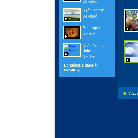
15 videó
Nyári videók
34 videó
Barlangok...
3 videó
Koós János
dalai
3 videó
Böngéssz a galériák
között!
Vissza