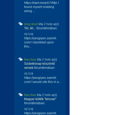
https://start.me/p/n7rMjn I
found myself nodding
along ...
long short
írta
2 hete
a(z)
Tél, tél...
fórumtémában:
여기여
https://yeogiyeo.zaemit.
com/ I stumbled upon
this...
fxxu fxxu
írta
2 hete
a(z)
Születésnap köszöntő
versek
fórumtémában:
여기여
https://yeogiyeo.zaemit.
com/ I would cite this in a...
fxxu fxxu
írta
2 hete
a(z)
Magyar költők "kincsei"
fórumtémában:
여기여
https://yeogiyeo.zaemit.