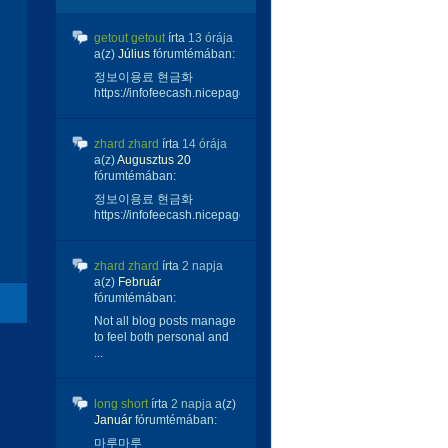
getout getout
írta
13 órája
a(z)
Július
fórumtémában:
정보이용료 현금화
https://infofeecash.nicepage...
zhard zhard
írta
14 órája
a(z)
Augusztus 20
fórumtémában:
정보이용료 현금화
https://infofeecash.nicepage...
zhard zhard
írta
2 napja
a(z)
Február
fórumtémában:
Not all blog posts manage
to feel both personal and
...
long short
írta
2 napja
a(z)
Január
fórumtémában:
마루마루