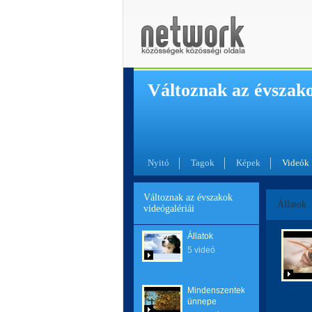
Változnak az évszak
Nyitó
Tagok
Képek
Videók
Változnak az évszakok
Állatok
videógalériái
Állatok
5 videó
Mindenszentek
ünnepe