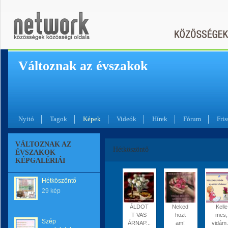
Változnak az évszakok
Nyitó
Tagok
Képek
Videók
Hírek
Fórum
Fris
VÁLTOZNAK AZ
Hétköszöntő
ÉVSZAKOK
KÉPGALÉRIÁI
Hétköszöntő
29 kép
ÁLDOT
Neked
Kelle
T VAS
hozt
mes,
Szép
ÁRNAP...
am!
vidám.