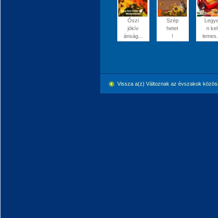
Őszi
Szép
Legy
jókív
hetet
n kel
ánság...
!
lemes.
Vissza a(z) Változnak az évszakok közö