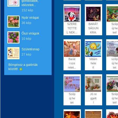
gondolatok,
idézetek...
152 kép
Nyár virágai
36 kép
SZERE
BARÁT
Szép
TETTE
SÁGUN
új he
L NEK...
KRA.
tet!
Őszi virágok
10 kép
Születésnap
27 kép
Barát
Vidám
szép
i sze
hete
új he
Böngéssz a galériák
retet...
t!
tet
között!
Szép
Jó re
Szép
új he
ggelt
új he
tet
!
tet!