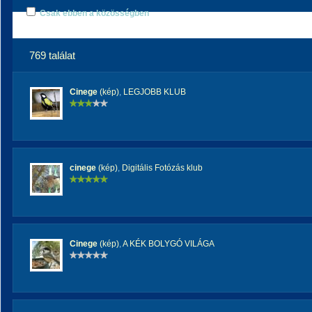
Csak ebben a közösségben
769 találat
Cinege
(kép)
,
LEGJOBB KLUB
cinege
(kép)
,
Digitális Fotózás klub
Cinege
(kép)
,
A KÉK BOLYGÓ VILÁGA