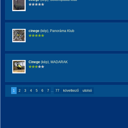
cinege
(kép)
,
Panoráma Klub
Cinege
(kép)
,
MADARAK
1
2
3
4
5
6
7
...
77
következő
utolsó