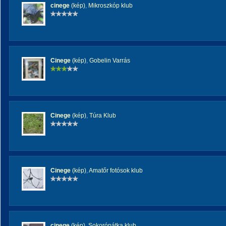
cinege
(kép)
,
Mikroszkóp klub
Cinege
(kép)
,
Gobelin Varrás
Cinege
(kép)
,
Túra Klub
Cinege
(kép)
,
Amatőr fotósok klub
cinege
(kép)
,
Sokorópátka klub