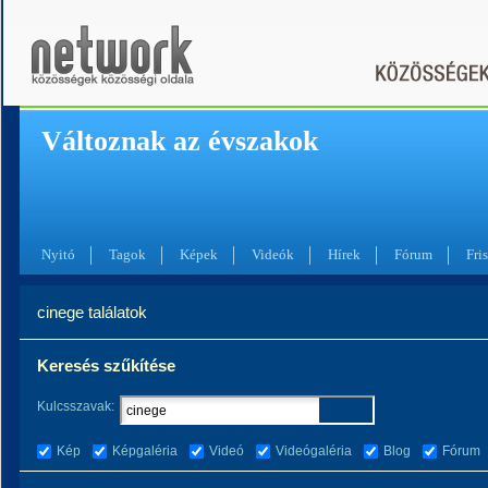
Változnak az évszakok
Nyitó
Tagok
Képek
Videók
Hírek
Fórum
Fris
cinege találatok
Keresés szűkítése
Kulcsszavak:
Kép
Képgaléria
Videó
Videógaléria
Blog
Fórum