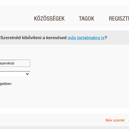
 Szeretnéd kibővíteni a keresésed
más tartalmakra is
?
égekben
Név szerint