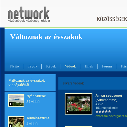
Változnak az évszakok
Nyitó
Tagok
Képek
Videók
Hírek
Fórum
Fris
Változnak az évszakok
Nyári videók
videógalériái
A nyár szépségei
Nyári videók
(Summertime)
34 videó
4 éve
151 megtekintés
dvorzsaknevargaerzs
Természetfilmek
4 videó