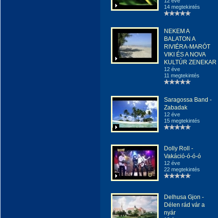
12 éve
14 megtekintés
NEKEM A
BALATON A
RIVIÉRA-MARÓT
VIKI ÉS A NOVA
KULTÚR ZENEKAR
12 éve
11 megtekintés
Saragossa Band -
Zabadak
12 éve
15 megtekintés
Dolly Roll -
Vakáció-ó-ó-ó
12 éve
22 megtekintés
Delhusa Gjon -
Délen rád vár a
nyár