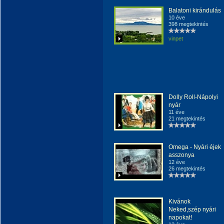
Balatoni kirándulás
10 éve
398 megtekintés
vinpet
Dolly Roll-Nápolyi
nyár
11 éve
21 megtekintés
Omega - Nyári éjek
asszonya
12 éve
26 megtekintés
Kivánok
Neked,szép nyári
napokat!