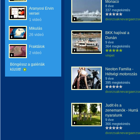
Monaco
8 éve
Aranyosi Ervin
337 megtekintés
versei
dvorzsaknevargaerzs
1 videó
Mikulás
BKK hajóval a
26 videó
Dunán
9 éve
Fraktálok
364 megtekintés
2 videó
vinpet
Böngéssz a galériák
Neoton Familia -
között!
Hétvégi motorozás
9 éve
395 megtekintés
dvorzsaknevargaerzs
Judit és a
zenemanók - Hurrá
nyaralunk
9 éve
366 megtekintés
dvorzsaknevargaerzs