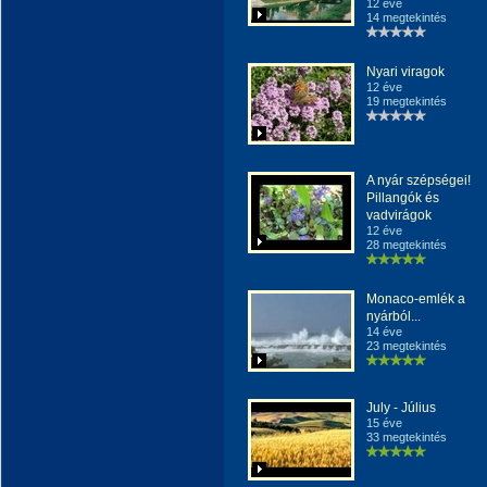
12 éve
14 megtekintés
Nyari viragok
12 éve
19 megtekintés
A nyár szépségei!
Pillangók és
vadvirágok
12 éve
28 megtekintés
Monaco-emlék a
nyárból...
14 éve
23 megtekintés
July - Július
15 éve
33 megtekintés