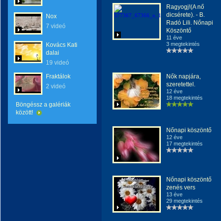
Ragyogj!(A nő
dicsérete). - B.
Nox
Radó Lili. Nőnapi
7 videó
Köszöntő
11 éve
3 megtekintés
Kovács Kati
dalai
19 videó
Fraktálok
Nők napjára,
szeretettel.
2 videó
12 éve
18 megtekintés
Böngéssz a galériák
között!
Nőnapi köszöntő
12 éve
17 megtekintés
Nőnapi köszöntő
zenés vers
13 éve
29 megtekintés