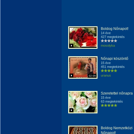
Boldog Nőnapot!
14 éve
427 megtekintés
mosolyka
Nőnapi köszöntő
15 éve
451 megtekintés
uranus
02:09
Szeretettel nőnapra
15 éve
63 megtekintés
Boldog Nemzetközi
Nőnapot!