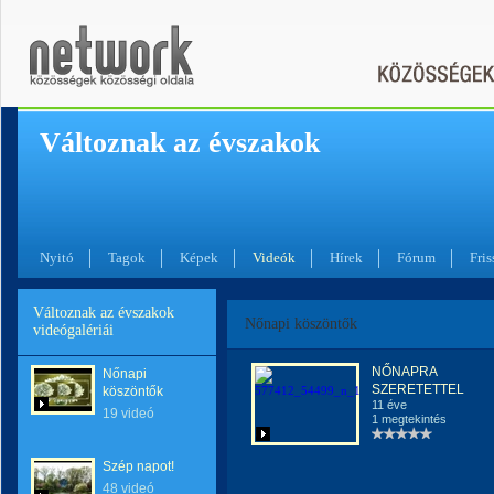
Változnak az évszakok
Nyitó
Tagok
Képek
Videók
Hírek
Fórum
Fris
Változnak az évszakok
Nőnapi köszöntők
videógalériái
NŐNAPRA
Nőnapi
SZERETETTEL
köszöntők
11 éve
19 videó
1 megtekintés
Szép napot!
48 videó