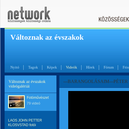
Változnak az évszakok
Nyitó
Tagok
Képek
Videók
Hírek
Fórum
Fris
---BARANGOLÁSAIM---PÉTER 
Változnak az évszakok
videógalériái
Fotóművészet
79 videó
LAOS JOHN PETTER
KLOSVSTAD fotói