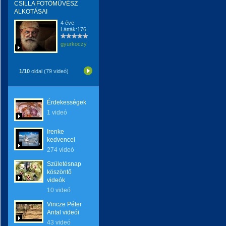
CSILLA FOTÓMŰVÉSZ
ALKOTÁSAI
4 éve
Látták:176
gyurkoczy
1/10
oldal (79 videó)
Érdekességek
1 videó
Irenke
kedvencei
274 videó
Születésnap
köszöntő
videók
10 videó
Vincze Péter
Antal videói
43 videó