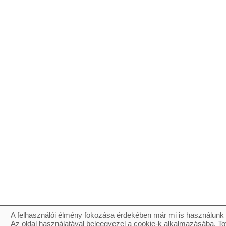
A felhasználói élmény fokozása érdekében már mi is használunk 
Az oldal használatával beleegyezel a cookie-k alkalmazásába. To