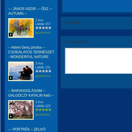
--- JÁNOS VIZÚR --- ŐSZ ---
AUTUMN --
2 éve
Értékeld!
Látták:157
gyurkoczy
Kommentáld!
-- Adem Genç photos --
CSODÁLATOS TERMÉSZET
- WONDERFUL NATURE
3 éve
Látták:131
gyurkoczy
-- BARANGOLÁSAIM --
GALGÓCZY KATALIN fotói --
3 éve
Látták:123
gyurkoczy
--- PORTRÉK -- ZELKÓ