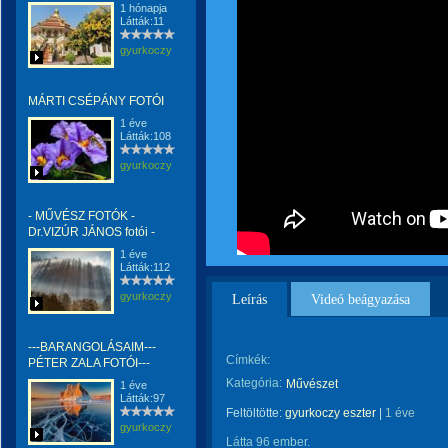
1 hónapja
Látták:11
gyurkoczy
MÁRTI CSÉPÁNY FOTÓI
1 éve
Látták:108
gyurkoczy
- MŰVÉSZ FOTÓK -
Dr.VIZÚR JÁNOS fotói -
1 éve
Látták:112
gyurkoczy
Leírás
Videó beágyazása
---BARANGOLÁSAIM---
Címkék:
PÉTER ZALA FOTÓI---
Kategória:
Művészet
1 éve
Látták:97
Feltöltötte:
gyurkoczy eszter
|
1 éve
gyurkoczy
Látta 96 ember.