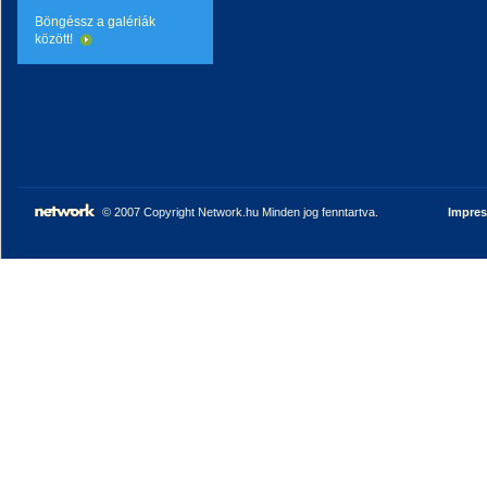
Böngéssz a galériák
között!
© 2007 Copyright Network.hu Minden jog fenntartva.
Impre