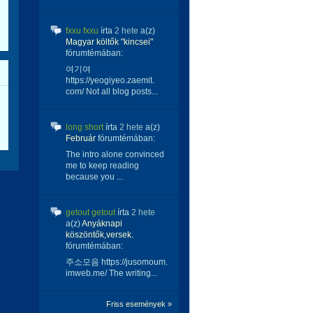
fxxu fxxu
írta
2 hete
a(z)
Magyar költők "kincsei"
fórumtémában:
여기여
https://yeogiyeo.zaemit.
com/ Not all blog posts...
long short
írta
2 hete
a(z)
Február
fórumtémában:
The intro alone convinced
me to keep reading
because you ...
getout getout
írta
2 hete
a(z)
Anyáknapi
köszöntők,versek.
fórumtémában:
주소모음 https://jusomoum.
imweb.me/ The writing...
Friss események »