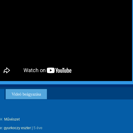
Videó beágyazása
a:
Művészet
te:
gyurkoczy eszter
|
5 éve