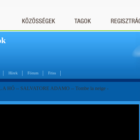
ok
Hírek
Fórum
Friss
L A HÓ -- SALVATORE ADAMO -- Tombe la neige -