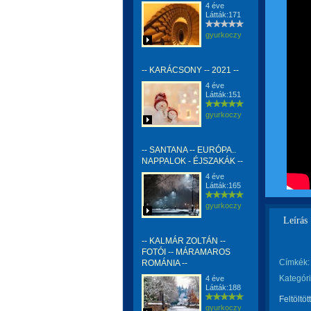
4 éve
Látták:171
gyurkoczy
-- KARÁCSONY -- 2021 --
4 éve
Látták:151
gyurkoczy
-- SANTANA -- EURÓPA..
NAPPALOK - ÉJSZAKÁK --
4 éve
Látták:165
gyurkoczy
Leírás
-- KALMÁR ZOLTÁN --
FOTÓI -- MÁRAMAROS
Címkék:
ROMÁNIA --
Kategóri
4 éve
Látták:188
Feltöltöt
gyurkoczy