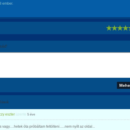
8 ember.
!
áld!
lások
zy eszter
üzente
5 éve
vagy.....hetek óta próbáltam feltölteni......nem nyílt az oldal...