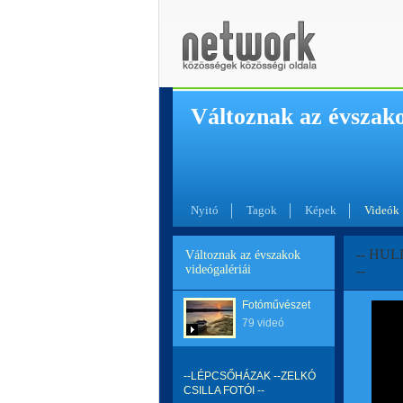
Változnak az évszak
Nyitó
Tagok
Képek
Videók
-- HUL
Változnak az évszakok
videógalériái
--
Fotóművészet
79 videó
--LÉPCSŐHÁZAK --ZELKÓ
CSILLA FOTÓI --