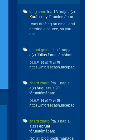
long short
írta
13 órája
a(z)
Karácsony
fórumtémában:
I was drafting an email and
needed a source, so you
use ...
getout getout
írta
1 napja
a(z)
Július
fórumtémában:
정보이용료 현금화
https://infofeecash.nicepage...
zhard zhard
írta
1 napja
a(z)
Augusztus 20
fórumtémában:
정보이용료 현금화
https://infofeecash.nicepage...
zhard zhard
írta
3 napja
a(z)
Február
fórumtémában:
Not all blog posts manage