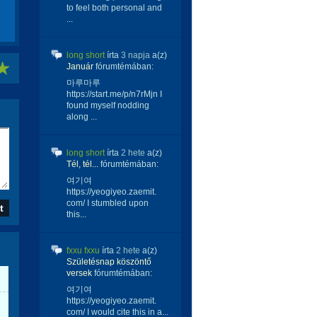
to feel both personal and
...
long short
írta
3 napja
a(z)
Január
fórumtémában:
마루마루
https://start.me/p/n7rMjn I
found myself nodding
along ...
long short
írta
2 hete
a(z)
Tél, tél...
fórumtémában:
여기여
https://yeogiyeo.zaemit.
com/ I stumbled upon
this...
fxxu fxxu
írta
2 hete
a(z)
Születésnap köszöntő
versek
fórumtémában:
여기여
https://yeogiyeo.zaemit.
com/ I would cite this in a...