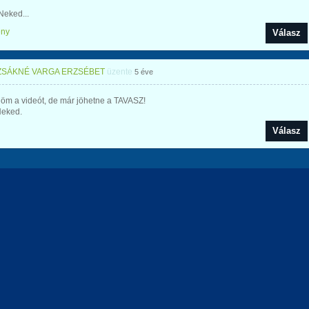
Neked...
ény
Válasz
SÁKNÉ VARGA ERZSÉBET
üzente
5 éve
öm a videót, de már jöhetne a TAVASZ!
Neked.
Válasz