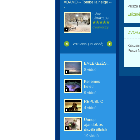
ADAMO -- Tombe la neige --
Pusza 
-
5 éve
Előzm
Látták:189
gyurkoczy
DVORZ
2/10
oldal (79 videó)
Köszön
Puszi 
EMLÉKEZÉS...
8 videó
Kellemes
hetet!
9 videó
REPUBLIC
4 videó
Ünnepi
ajándék és
díszítő ötletek
19 videó