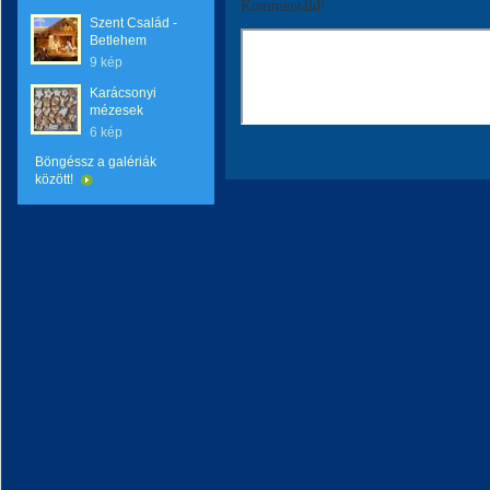
Kommentáld!
Szent Család -
Betlehem
9 kép
Karácsonyi
mézesek
6 kép
Böngéssz a galériák
között!