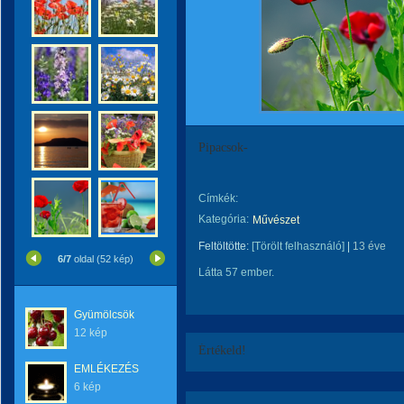
Pipacsok-
Címkék:
Kategória:
Művészet
Feltöltötte:
[Törölt felhasználó]
|
13 éve
6/7
oldal (52 kép)
Látta 57 ember.
Gyümölcsök
12 kép
Értékeld!
EMLÉKEZÉS
6 kép