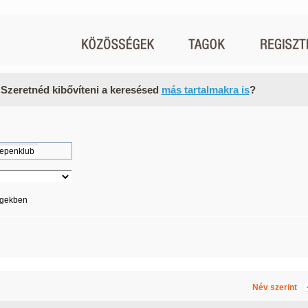
 Szeretnéd kibővíteni a keresésed
más tartalmakra is
?
égekben
Név szerint