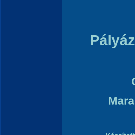
Pályáz
Mara