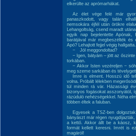
elkerülte az aprómarhákat.
Az élet vége felé már gyor
panaszkodott, vagy talán elhal
nemsokára éjfél után örökre elal
Lehangoltság, csend maradt utána
egyik nap bejelentette Apónak, 
barátjával már megbeszélték és el
Apó? Lehajtott fejjel végig hallgatta.
−
Jól meggondoltad?
− Igen, bátyám – jött az őszint
torkában.
− Akkor Isten vezéreljen − sóh
meg szeme sarkában és tévelygett 
Imre is elment. Hosszú idő tel
volna. Próbált lélekben megerősöd
túl minden rá vár. Házassági éve
bizonyos fogásokat asszonyától, 
rázúduló nehézségekkel. Néha elmé
többen éltek a faluban.
Egyesek a TSZ-ben dolgoztak
bányászt már régen nyugdíjazták,
a kettő. Akkor állt be a káosz, k
formát kellett keresni. Imrét is
magáról!