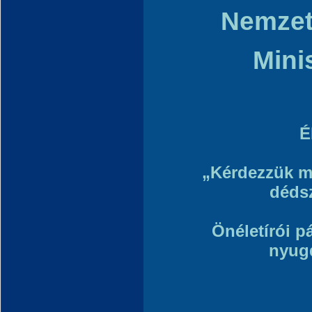
Nemzet
Mini
É
„Kérdezzük m
dédsz
Önéletírói p
nyug