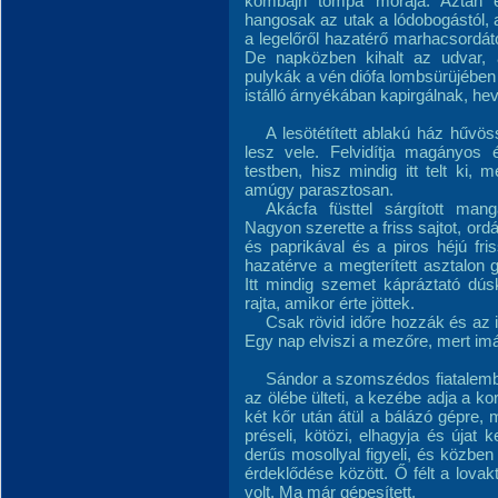
kombájn tompa moraja. Aztán e
hangosak az utak a lódobogástól, a
a legelőről hazatérő marhacsordátó
De napközben kihalt az udvar,
pulykák a vén diófa lombsürüjében
istálló árnyékában kapirgálnak, he
A lesötétített ablakú ház hűvös
lesz vele. Felvidítja magányos 
testben, hisz mindig itt telt ki, 
amúgy parasztosan.
Akácfa füsttel sárgított man
Nagyon szerette a friss sajtot, ord
és paprikával és a piros héjú fr
hazatérve a megterített asztalon 
Itt mindig szemet kápráztató dús
rajta, amikor érte jöttek.
Csak rövid időre hozzák és az i
Egy nap elviszi a mezőre, mert i
Sándor a szomszédos fiatalembe
az ölébe ülteti, a kezébe adja a ko
két kőr után átül a bálázó gépre,
préseli, kötözi, elhagyja és újat
derűs mosollyal figyeli, és közb
érdeklődése között. Ő félt a lovak
volt. Ma már gépesített.