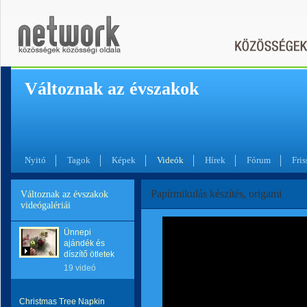
Változnak az évszakok
Nyitó
Tagok
Képek
Videók
Hírek
Fórum
Fris
Papírmikulás készítés, origami
Változnak az évszakok
videógalériái
Ünnepi
ajándék és
díszítő ötletek
19 videó
Christmas Tree Napkin