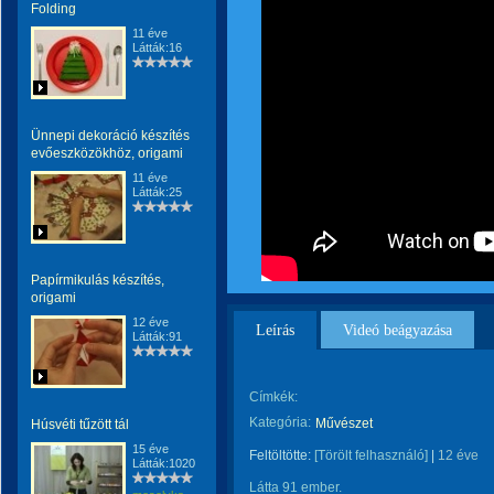
Folding
11 éve
Látták:16
Ünnepi dekoráció készítés
evőeszközökhöz, origami
11 éve
Látták:25
Papírmikulás készítés,
origami
12 éve
Leírás
Videó beágyazása
Látták:91
Címkék:
Kategória:
Művészet
Húsvéti tűzött tál
15 éve
Feltöltötte:
[Törölt felhasználó]
|
12 éve
Látták:1020
Látta 91 ember.