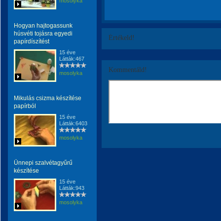
mosolyka
Hogyan hajtogassunk
húsvéti tojásra egyedi
Értékeld!
papírdíszítést
15 éve
Látták:467
Kommentáld!
mosolyka
Mikulás csizma készítése
papírból
15 éve
Látták:6403
mosolyka
Ünnepi szalvétagyűrű
készítése
15 éve
Látták:943
mosolyka