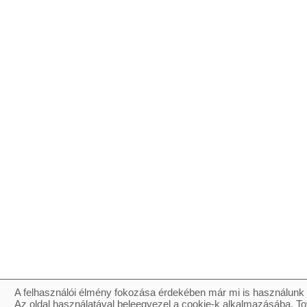
A felhasználói élmény fokozása érdekében már mi is használunk 
Az oldal használatával beleegyezel a cookie-k alkalmazásába. To