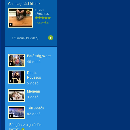
Csomagolási ötletek
15 éve
Látták:537
mosolyka
1/3
oldal (19 videó)
Barátság,szeretet
46 videó
Demis
Roussos
5 videó
Merienn
3 videó
Téli videók
82 videó
Böngéssz a galériák
között!