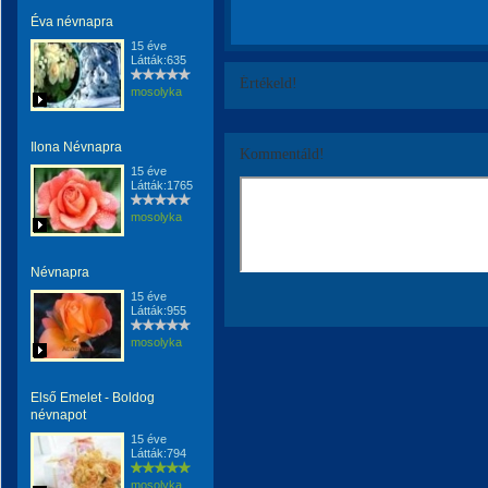
Éva névnapra
15 éve
Látták:635
Értékeld!
mosolyka
Ilona Névnapra
Kommentáld!
15 éve
Látták:1765
mosolyka
Névnapra
15 éve
Látták:955
mosolyka
Első Emelet - Boldog
névnapot
15 éve
Látták:794
mosolyka