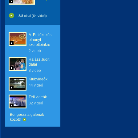
8/8
oldal (64 videó)
A..Emlékezés
elhunyt
szeretteinkre
2 videó
Halász Judit
dalai
8 videó
Klubvideók
44 videó
Téli videók
82 videó
Böngéssz a galériák
között!