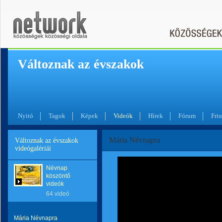
Változnak az évszakok
Nyitó
Tagok
Képek
Videók
Hírek
Fórum
Fris
Mária Névnapra
Változnak az évszakok
videógalériái
Névnap
köszöntő
videók
64 videó
Mária Névnapra