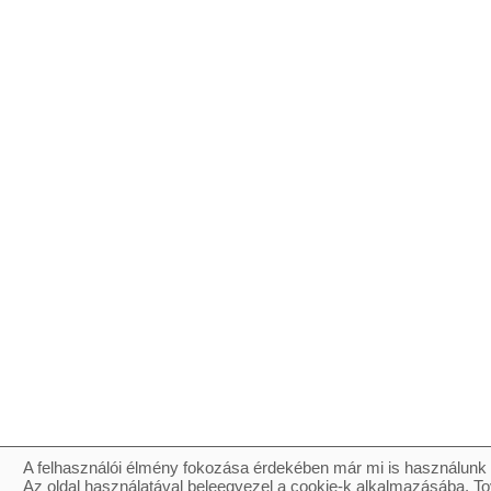
A felhasználói élmény fokozása érdekében már mi is használunk 
Az oldal használatával beleegyezel a cookie-k alkalmazásába. To