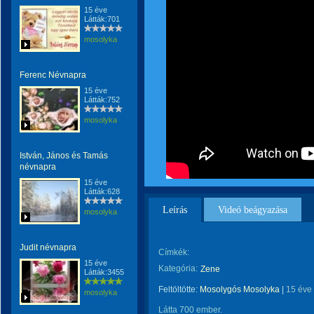
15 éve
Látták:701
mosolyka
Ferenc Névnapra
15 éve
Látták:752
mosolyka
István, János és Tamás
névnapra
15 éve
Látták:628
Leírás
Videó beágyazása
mosolyka
Judit névnapra
Címkék:
15 éve
Kategória:
Zene
Látták:3455
Feltöltötte:
Mosolygós Mosolyka
|
15 éve
mosolyka
Látta 700 ember.