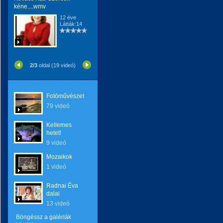
kéne....wmv
12 éve
Látták:14
2/3
oldal (19 videó)
Fotóművészet
79 videó
Kellemes
hetet!
9 videó
Mozaikok
1 videó
Radnai Éva
dalai
13 videó
Böngéssz a galériák