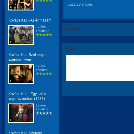
Látta 23 ember.
Kovács Kati - Az én hazám
12 éve
Értékeld!
Látták:13
Kommentáld!
Kovács Kati-Szél sziget
szerelem.wmv
12 éve
Látták:10
Kovács Kati - Egy szó a
vége: szerelem (1983)
12 éve
Látták:8
Kovács Kati-Szeretni