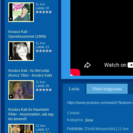
11 éve
Látták:18
Kovacs Kati -
Gyerekszemmel (1969)
11 éve
Látták:23
Kovács Kati : Az élet szép
(Koncz Tibor - Kovács Kati)
11 éve
Látták:29
Leírás
Videó beágyazása
https://www.youtube.com/watch?feat
Kovács Kati és Haumann
Címkék:
Péter - Asszonykám, adj egy
kis kimenőt
Kategória:
Zene
12 éve
Feltöltötte:
[Törölt felhasználó]
|
11 éve
Látták:17