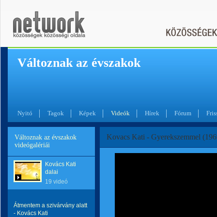
Változnak az évszakok
Nyitó
Tagok
Képek
Videók
Hírek
Fórum
Fris
Kovacs Kati - Gyerekszemmel (196
Változnak az évszakok
videógalériái
Kovács Kati
dalai
19 videó
Átmentem a szivárvány alatt
- Kovács Kati