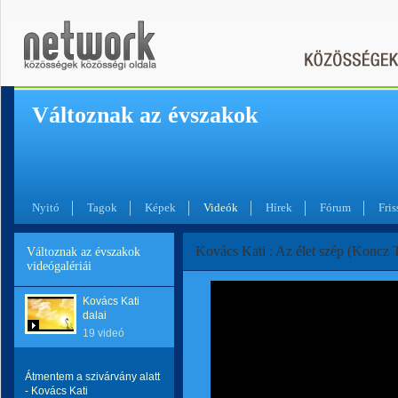
Változnak az évszakok
Nyitó
Tagok
Képek
Videók
Hírek
Fórum
Fris
Kovács Kati : Az élet szép (Koncz 
Változnak az évszakok
videógalériái
Kovács Kati
dalai
19 videó
Átmentem a szivárvány alatt
- Kovács Kati