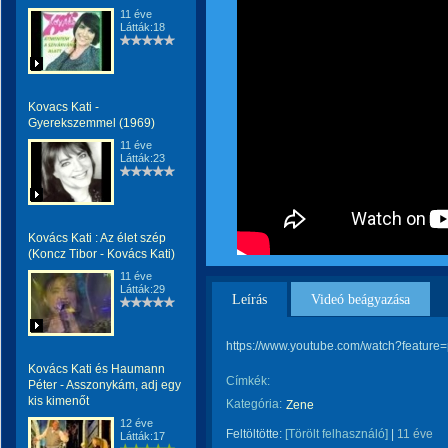
11 éve
Látták:18
Kovacs Kati -
Gyerekszemmel (1969)
11 éve
Látták:23
Kovács Kati : Az élet szép
(Koncz Tibor - Kovács Kati)
11 éve
Látták:29
Leírás
Videó beágyazása
https://www.youtube.com/watch?featu
Kovács Kati és Haumann
Címkék:
Péter - Asszonykám, adj egy
kis kimenőt
Kategória:
Zene
12 éve
Feltöltötte:
[Törölt felhasználó]
|
11 éve
Látták:17