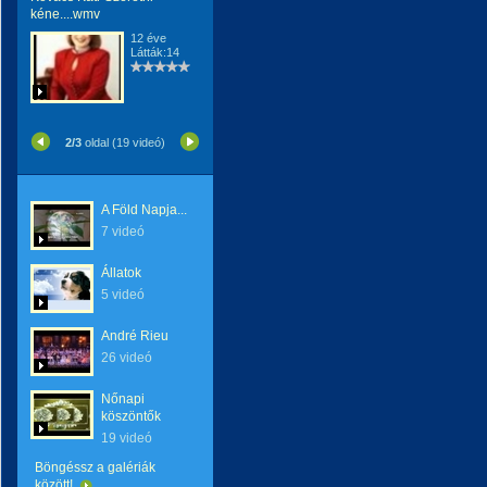
kéne....wmv
12 éve
Látták:14
2/3
oldal (19 videó)
A Föld Napja...
7 videó
Állatok
5 videó
André Rieu
26 videó
Nőnapi
köszöntők
19 videó
Böngéssz a galériák
között!