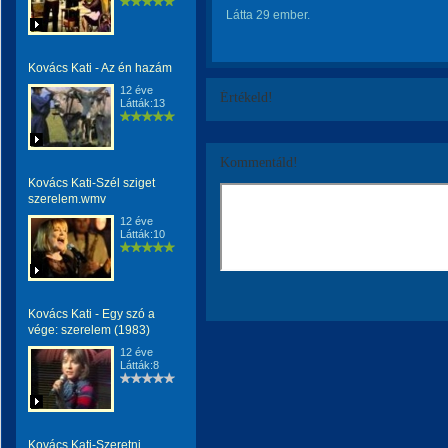
Látta 29 ember.
Kovács Kati - Az én hazám
12 éve
Értékeld!
Látták:13
Kommentáld!
Kovács Kati-Szél sziget
szerelem.wmv
12 éve
Látták:10
Kovács Kati - Egy szó a
vége: szerelem (1983)
12 éve
Látták:8
Kovács Kati-Szeretni