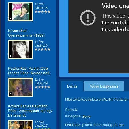
11 éve
Látták:18
Kovacs Kati -
Gyerekszemmel (1969)
11 éve
Látták:23
Kovács Kati : Az élet szép
(Koncz Tibor - Kovács Kati)
11 éve
Látták:29
Leírás
Videó beágyazása
https://www.youtube.com/watch?featu
Kovács Kati és Haumann
Címkék:
Péter - Asszonykám, adj egy
kis kimenőt
Kategória:
Zene
12 éve
Feltöltötte:
[Törölt felhasználó]
|
11 éve
Látták:17