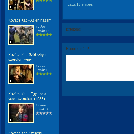
Látta 18 ember.
Kovács Kati - Az én hazám
12 éve
Értékeld!
Látták:13
Kommentáld!
Kovács Kati-Szél sziget
szerelem.wmv
12 éve
Látták:10
Kovács Kati - Egy szó a
vége: szerelem (1983)
12 éve
Látták:8
Kovács Kati-Szeretni