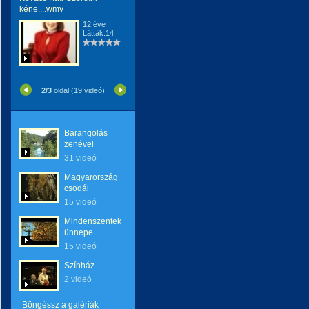
kéne....wmv
12 éve
Látták:14
2/3
oldal (19 videó)
Barangolás
zenével
31 videó
Magyarország
csodái
15 videó
Mindenszentek
ünnepe
15 videó
Színház...
2 videó
Böngéssz a galériák