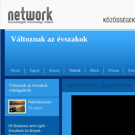
Változnak az évszakok
Nyitó
Tagok
Képek
Videók
Hírek
Fórum
Fris
Zala Péter fotói......Hegyek között
Változnak az évszakok
videógalériái
Fotóművészet
79 videó
Of Shadows and Light -
Árnyékok és fények-