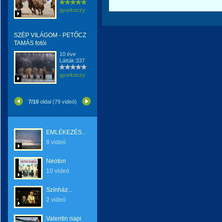
gyurkoczy
SZÉP VILÁGOM - PETŐCZ
TAMÁS fotói
10 éve
Látták:337
gyurkoczy
7/10
oldal (79 videó)
EMLÉKEZÉS...
8 videó
Neoton
10 videó
Színház...
2 videó
Valentin napi