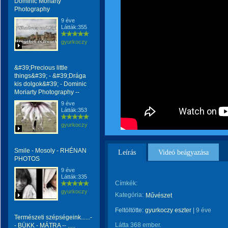
Dominic Moriarty
Photography
9 éve
Látták:355
gyurkoczy
&#39;Precious little
things&#39; - &#39;Drága
kis dolgok&#39; - Dominic
Moriarty Photography --
9 éve
Látták:353
gyurkoczy
Smile - Mosoly - RHÉNAN
Leírás
Videó beágyazása
PHOTOS
9 éve
Látták:335
Címkék:
gyurkoczy
Kategória:
Művészet
Feltöltötte:
gyurkoczy eszter
|
9 éve
Természeti szépségeink......-
Látta 368 ember.
- BÜKK - MÁTRA -- .....