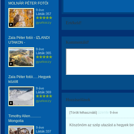
MOLNÁR PÉTER FOTÓI
9 éve
Látták:357
gyurkoczy
Értékeld!
Zala Péter fotói - IZLANDI
Kommentáld!
UTAKON -
9 éve
Látták:365
gyurkoczy
Zala Péter fotói......Hegyek
között
9 éve
Látták:369
Hozzászólások
gyurkoczy
üzente
[Törölt felhasználó]
9 éve
Timothy Allen............
Mongolia
Köszönöm az szép utazást a hegyek biro
9 éve
Látták:337