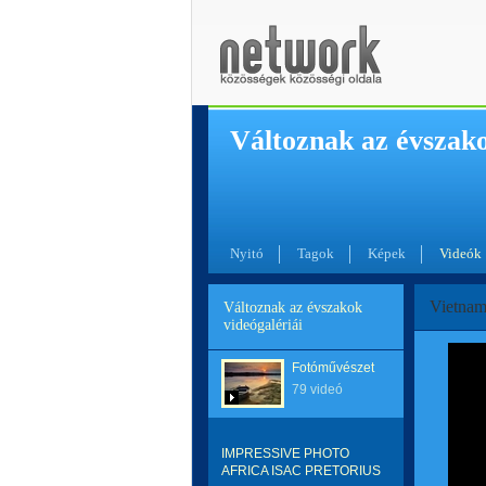
Változnak az évszak
Nyitó
Tagok
Képek
Videók
Vietnam
Változnak az évszakok
videógalériái
Fotóművészet
79 videó
IMPRESSIVE PHOTO
AFRICA ISAC PRETORIUS