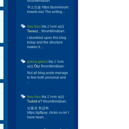
fórumtémában:
주소모음 https://jusomoum.
imweb.me/ The writing...
fxxu fxxu
írta
2 hete
a(z)
Tavasz...
fórumtémában:
I stumbled upon this blog
today and the structure
makes it ...
getout getout
írta
2 hete
a(z)
Ősz
fórumtémában:
Not all blog posts manage
to feel both personal and
...
fxxu fxxu
írta
2 hete
a(z)
Tudod-e?
fórumtémában:
상품권 현금화
https://giftpay. clickn.co.kr/ I
have been ...