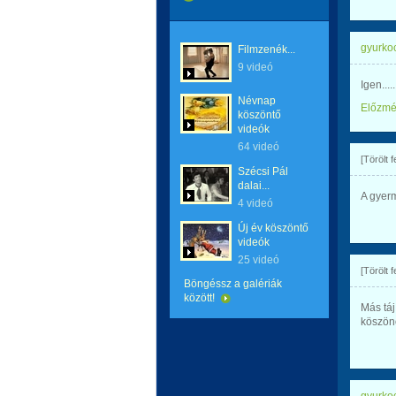
gyurkoc
Filmzenék...
9 videó
Igen.....
Névnap
Előzm
köszöntő
videók
64 videó
[Törölt 
Szécsi Pál
dalai...
A gyer
4 videó
Új év köszöntő
videók
25 videó
[Törölt 
Böngéssz a galériák
között!
Más táj
köszö