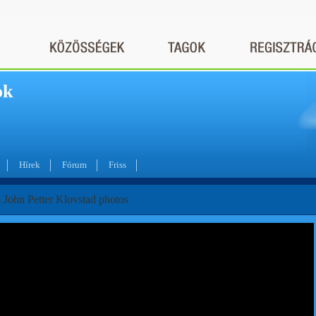
ok
Hírek
Fórum
Friss
 John Petter Klovstad photos