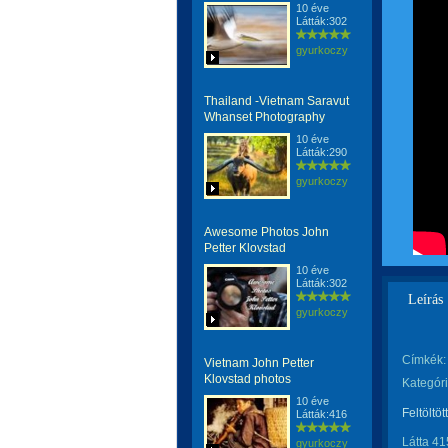
10 éve
Látták:302
gyurkoczy
Thailand -Vietnam Saravut
Whanset Photography
10 éve
Látták:290
gyurkoczy
Awesome Photos John
Petter Klovstad
10 éve
Látták:302
Leírás
gyurkoczy
Címkék:
Vietnam John Petter
Klovstad photos
Kategóri
10 éve
Feltöltöt
Látták:416
Látta 41
gyurkoczy