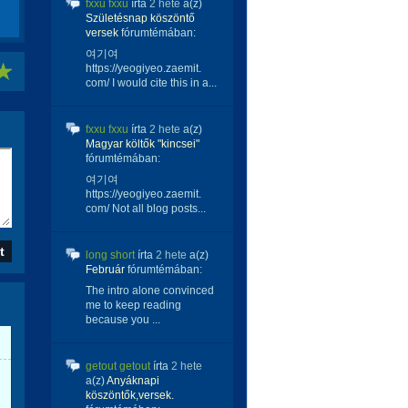
fxxu fxxu
írta
2 hete
a(z)
Születésnap köszöntő
versek
fórumtémában:
여기여
https://yeogiyeo.zaemit.
com/ I would cite this in a...
fxxu fxxu
írta
2 hete
a(z)
Magyar költők "kincsei"
fórumtémában:
여기여
https://yeogiyeo.zaemit.
com/ Not all blog posts...
long short
írta
2 hete
a(z)
Február
fórumtémában:
The intro alone convinced
me to keep reading
because you ...
getout getout
írta
2 hete
a(z)
Anyáknapi
köszöntők,versek.