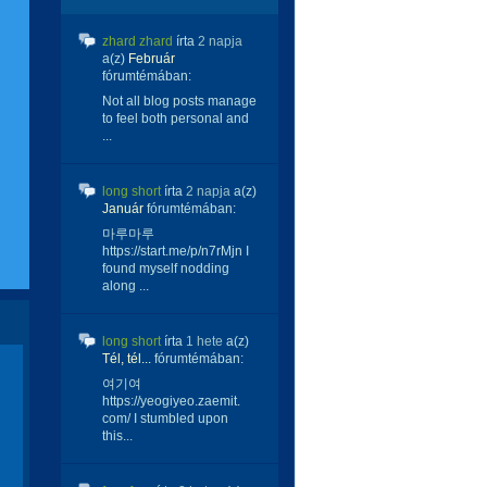
zhard zhard
írta
2 napja
a(z)
Február
fórumtémában:
Not all blog posts manage
to feel both personal and
...
long short
írta
2 napja
a(z)
Január
fórumtémában:
마루마루
https://start.me/p/n7rMjn I
found myself nodding
along ...
long short
írta
1 hete
a(z)
Tél, tél...
fórumtémában:
여기여
https://yeogiyeo.zaemit.
com/ I stumbled upon
this...