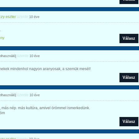
zy eszter
üzente
10 éve
.
ény
Válasz
üzente
felhasználó]
10 éve
mekek mindenhol nagyon aranyosak, a szemük mesél!
Válasz
üzente
felhasználó]
10 éve
, más nép. más kultúra, amivel örömmel ismerkedünk.
nöm
Válasz