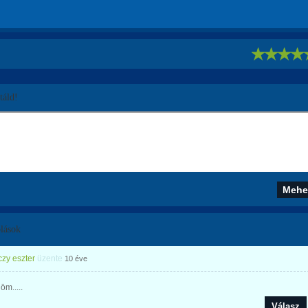
!
áld!
lások
zy eszter
üzente
10 éve
m.....
Válasz