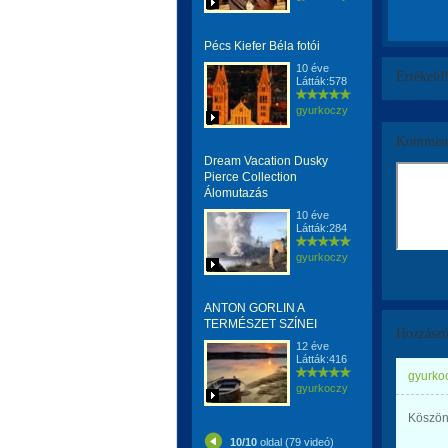
Pécs Kiefer Béla fotói
10 éve
Értékeld
Látták:578
gyurkoczy
Komment
Dream Vacation Dusky
Pierce Collection
Álomutazás
10 éve
Látták:284
gyurkoczy
ANTON GORLIN A
TERMÉSZET SZÍNEI
Hozzászó
12 éve
Látták:416
gyurkoc
gyurkoczy
Köszönö
10/10
oldal (79 videó)