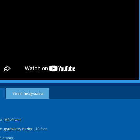
Videó beágyazása
a:
Művészet
te:
gyurkoczy eszter
|
10 éve
5 ember.