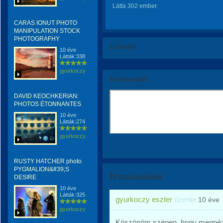
Látta 302 ember.
CARAS IONUT PHOTO
MANIPULATION STOCK
PHOTOGRAFHY
Értékeld!
10 éve
Látták:338
gyurkoczy
Kommentáld!
DAVID KEOCHKERIAN:
PHOTOS ÉTONNANTES
10 éve
Látták:274
gyurkoczy
RUSTY HATCHER photo
PYGMALION&#39;S
Hozzászólások
DESIRE
10 éve
Látták:325
gyurkoczy eszter
üzente
10 éve
gyurkoczy
Köszönöm szépen, hogy megnéz