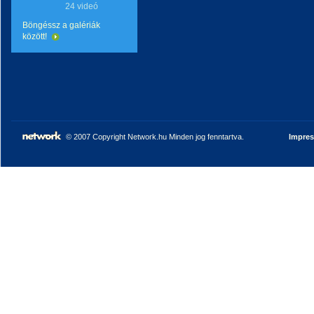
24 videó
Böngéssz a galériák
között!
© 2007 Copyright Network.hu Minden jog fenntartva.
Impre