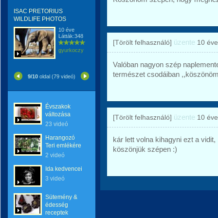
ISAC PRETORIUS
WILDLIFE PHOTOS
10 éve
Látták:348
üzente
[Törölt felhasználó]
10 éve
gyurkoczy
Valóban nagyon szép naplemente
természet csodáiban ,,köszönöm 
9/10
oldal (79 videó)
Évszakok
változása
üzente
[Törölt felhasználó]
10 éve
23 videó
Harangozó
kár lett volna kihagyni ezt a vidi
Teri emlékére
köszönjük szépen :)
2 videó
Ida kedvencei
3 videó
Sütemény &
édesség
receptek