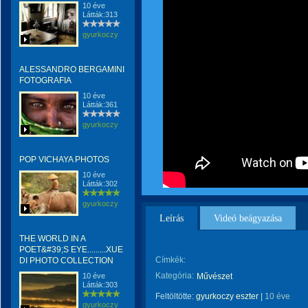
10 éve
Látták:313
gyurkoczy
ALESSANDRO BERGAMINI
FOTOGRAFIA
10 éve
Látták:361
gyurkoczy
POP VICHAYA PHOTOS
10 éve
Látták:302
gyurkoczy
Leírás
Videó beágyazása
THE WORLD IN A
POET&#39;S EYE.........XUE
Címkék:
DI PHOTO COLLECTION
Kategória:
10 éve
Művészet
Látták:303
Feltöltötte:
gyurkoczy eszter
|
10 éve
gyurkoczy