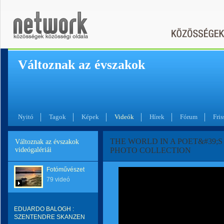
Változnak az évszakok
Nyitó
Tagok
Képek
Videók
Hírek
Fórum
Fris
THE WORLD IN A POET&#39;S EY
Változnak az évszakok
videógalériái
PHOTO COLLECTION
Fotóművészet
79 videó
EDUARDO BALOGH :
SZENTENDRE SKANZEN