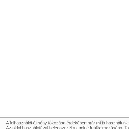
A felhasználói élmény fokozása érdekében már mi is használunk 
Az oldal használatával beleegyezel a cookie-k alkalmazásába. To