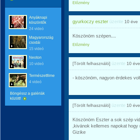
Előzmény
Anyáknapi
gyurkoczy eszter
üzente
10 éve
köszöntők
24 videó
Köszönöm szépen....
Magyarország
csodái
Előzmény
15 videó
Neoton
üzente
[Törölt felhasználó]
10 éve
10 videó
Természetfilmek
- köszönöm, nagyon érdekes volt
4 videó
Böngéssz a galériák
között!
üzente
[Törölt felhasználó]
10 éve
Köszönöm Eszter a sok szép vid
,kivánok kellemes napokat hogy 
Gizike