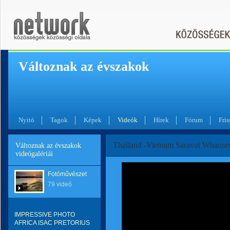
Változnak az évszakok
Nyitó
Tagok
Képek
Videók
Hírek
Fórum
Fris
Thailand -Vietnam Saravut Whanse
Változnak az évszakok
videógalériái
Fotóművészet
79 videó
IMPRESSIVE PHOTO
AFRICA ISAC PRETORIUS