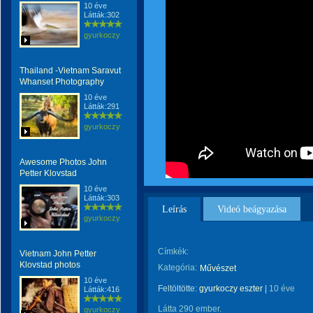
10 éve
Látták:302
gyurkoczy
Thailand -Vietnam Saravut
Whanset Photography
10 éve
Látták:291
gyurkoczy
Awesome Photos John
Petter Klovstad
10 éve
Látták:303
Leírás
Videó beágyazása
gyurkoczy
Címkék:
Vietnam John Petter
Klovstad photos
Kategória:
Művészet
10 éve
Feltöltötte:
gyurkoczy eszter
|
10 éve
Látták:416
Látta 290 ember.
gyurkoczy